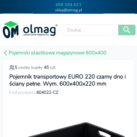
698 304 621
sklep@olmag.pl
Pojemniki plastikowe magazynowe 600x400
5
osoby kupiły
45
szt.
Pojemnik transportowy EURO 220 czarny dno i
ściany pełne. Wym. 600x400x220 mm
Kod produktu:
604022-CZ