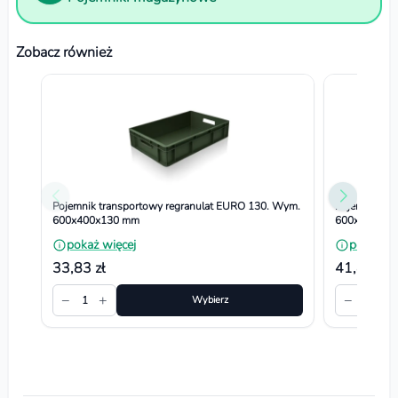
Zobacz również
Pojemnik transportowy regranulat EURO 130. Wym.
Pojemnik tr
600x400x130 mm
600x400x20
pokaż więcej
pokaż wi
33,83 zł
41,82 zł
−
+
−
+
1
Wybierz
1