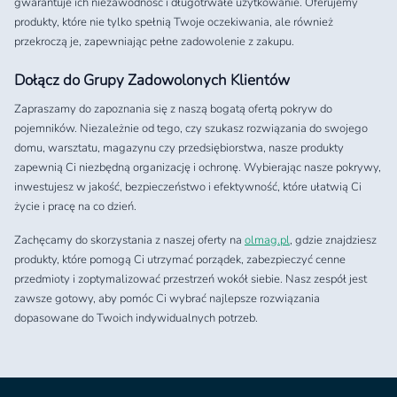
gwarantuje ich niezawodność i długotrwałe użytkowanie. Oferujemy
produkty, które nie tylko spełnią Twoje oczekiwania, ale również
przekroczą je, zapewniając pełne zadowolenie z zakupu.
Dołącz do Grupy Zadowolonych Klientów
Zapraszamy do zapoznania się z naszą bogatą ofertą pokryw do
pojemników. Niezależnie od tego, czy szukasz rozwiązania do swojego
domu, warsztatu, magazynu czy przedsiębiorstwa, nasze produkty
zapewnią Ci niezbędną organizację i ochronę. Wybierając nasze pokrywy,
inwestujesz w jakość, bezpieczeństwo i efektywność, które ułatwią Ci
życie i pracę na co dzień.
Zachęcamy do skorzystania z naszej oferty na
olmag.pl
, gdzie znajdziesz
produkty, które pomogą Ci utrzymać porządek, zabezpieczyć cenne
przedmioty i zoptymalizować przestrzeń wokół siebie. Nasz zespół jest
zawsze gotowy, aby pomóc Ci wybrać najlepsze rozwiązania
dopasowane do Twoich indywidualnych potrzeb.