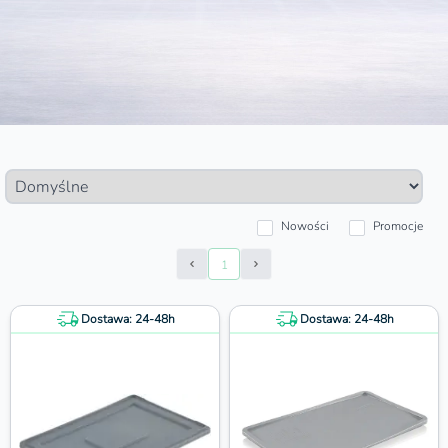
Nowości
Promocje
1
Prev Page
Next Page
Dostawa: 24-48h
Dostawa: 24-48h