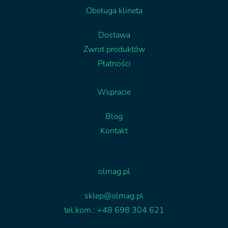
Obsługa klineta
Dostawa
Zwrot produktów
Płatności
Wspracie
Blog
Kontakt
Facebook
Linkedin
olmag.pl
sklep@olmag.pl
tel.kom.: +48 698 304 621