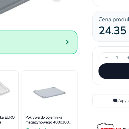
Cena produ
24.35 
−
Zapyt
ika EURO
Pokrywa do pojemnika
a
magazynowego 400x300
mm