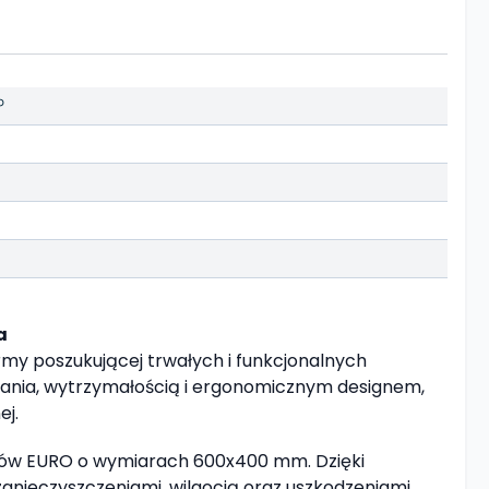
P
a
my poszukującej trwałych i funkcjonalnych
nania, wytrzymałością i ergonomicznym designem,
ej.
ków EURO o wymiarach 600x400 mm. Dzięki
nieczyszczeniami, wilgocią oraz uszkodzeniami