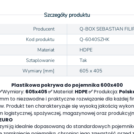
Szczegóły produktu
Producent
Q-BOX SEBASTIAN FILI
Kod produktu
Q-6040SZHK
Materiał
HDPE
Sztaplowanie
Tak
Wymiary [mm]
605 x 405
Plastikowa pokrywa do pojemnika 600x400
✅
Wymiary:
605x405 ✅
Materiał:
HDPE ✅
Produkcja:
Polsk
to niezawodne i praktyczne rozwiązanie dla każdej fir
. Produkt ten charakteryzuje się wysoką jakością wyko
m logistycznej, spożywczej, magazynowej oraz produkcyjn
 EURO
yni ją idealnie dopasowaną do standardowych pojemni
zamknięcie pojemnika, chroniąc jego zawartość przed za