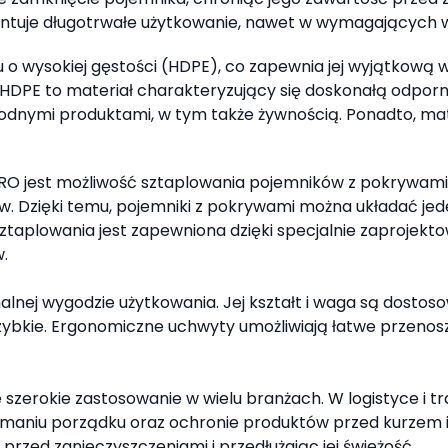
antuje długotrwałe użytkowanie, nawet w wymagających 
nu o wysokiej gęstości (HDPE), co zapewnia jej wyjątkową
PE to materiał charakteryzujący się doskonałą odporno
odnymi produktami, w tym także żywnością. Ponadto, mater
RO jest możliwość sztaplowania pojemników z pokrywami.
 Dzięki temu, pojemniki z pokrywami można układać jede
ztaplowania jest zapewniona dzięki specjalnie zaproje
.
ej wygodzie użytkowania. Jej kształt i waga są dostosow
szybkie. Ergonomiczne uchwyty umożliwiają łatwe przenos
szerokie zastosowanie w wielu branżach. W logistyce i t
iu porządku oraz ochronie produktów przed kurzem i w
przed zanieczyszczeniami i przedłużając jej świeżość.