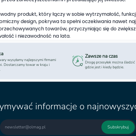
ny produkt, który łączy w sobie wytrzymałość, funkcjonal
omiczny design, pokrywa ta spełni oczekiwania nawet na
rzechowywanych towarów, przyczyniając się do zwiększen
ałość i niezawodność na lata.
ka
Zawsze na czas
ary wysyłamy najlepszymi firmami
Drogę przesyłek można śledzić
mi. Dostarczamy towar w kraju i
gdzie jest i kiedy będzie.
.
zymywać informacje o najnowyszyc
Email
Subskrybuj