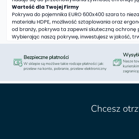
Wartość dla Twojej Firmy
Pokrywa do pojemnika EURO 600x400 szara to niezawod
materiału HDPE, możliwość sztaplowania oraz ergon
od branży, pokrywa ta zapewni skuteczną ochronę p
Wybierając naszą pokrywę, inwestujesz w jakość, trw
Wysył
Bezpieczne płatności
Nasze tow
W sklepie są możliwe takie rodzaje płatności jak:
kurierski
przelew na konto, pobranie, przelew elektroniczny
zagranicę
Chcesz otr