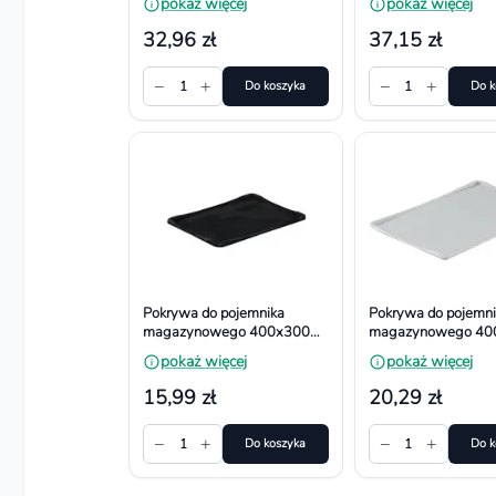
pokaż więcej
pokaż więcej
32,96 zł
37,15 zł
−
+
−
+
1
Do koszyka
1
Do k
Pokrywa do pojemnika
Pokrywa do pojemni
magazynowego 400x300
magazynowego 40
mm, kolor czarny
mm, kolor szary
pokaż więcej
pokaż więcej
15,99 zł
20,29 zł
−
+
−
+
1
Do koszyka
1
Do k