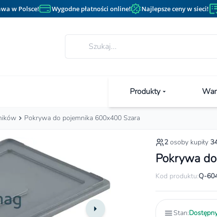
wa w Polsce!
Wygodne płatności online!
Najlepsze ceny w sieci!
Produkty
Wan
ników
Pokrywa do pojemnika 600x400 Szara
2
osoby kupiły
3
Pokrywa do
Kod produktu:
Q-60
Stan:
Dostępn