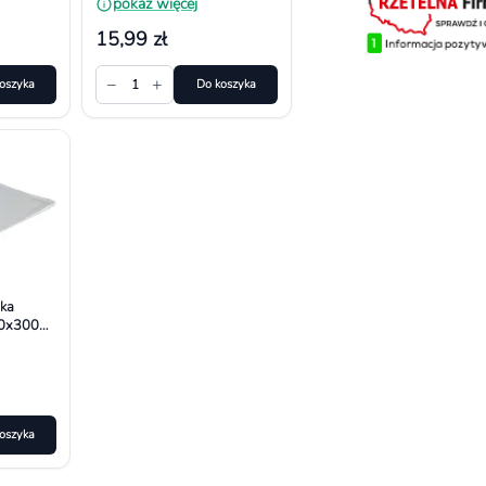
pokaż więcej
15,99 zł
−
+
oszyka
1
Do koszyka
ka
0x300
oszyka