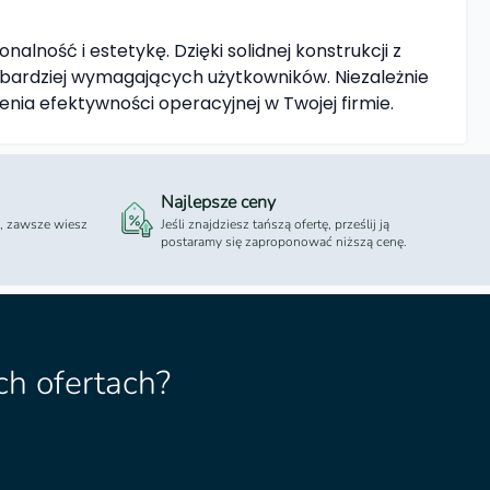
ność i estetykę. Dzięki solidnej konstrukcji z
jbardziej wymagających użytkowników. Niezależnie
ia efektywności operacyjnej w Twojej firmie.
Najlepsze ceny
 , zawsze wiesz
Jeśli znajdziesz tańszą ofertę, prześlij ją
postaramy się zaproponować niższą cenę.
h ofertach?