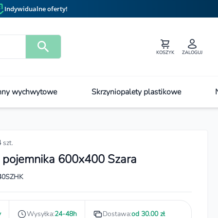
Indywidualne oferty!
KOSZYK
ZALOGUJ
ny wychwytowe
Skrzyniopalety plastikowe
4
szt.
 pojemnika 600x400 Szara
40SZHK
y
Wysyłka:
24-48h
Dostawa:
od 30.00 zł