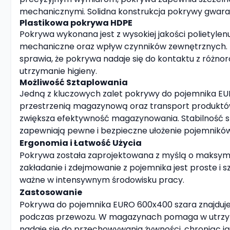
mechanicznymi. Solidna konstrukcja pokrywy gwar
Plastikowa pokrywa HDPE
Pokrywa wykonana jest z wysokiej jakości polietyle
mechaniczne oraz wpływ czynników zewnętrznych. HD
sprawia, że pokrywa nadaje się do kontaktu z różnor
utrzymanie higieny.
Możliwość Sztaplowania
Jedną z kluczowych zalet pokrywy do pojemnika EU
przestrzenią magazynową oraz transport produktów.
zwiększa efektywność magazynowania. Stabilność s
zapewniają pewne i bezpieczne ułożenie pojemników
Ergonomia i Łatwość Użycia
Pokrywa została zaprojektowana z myślą o maksymaln
zakładanie i zdejmowanie z pojemnika jest proste i 
ważne w intensywnym środowisku pracy.
Zastosowanie
Pokrywa do pojemnika EURO 600x400 szara znajduje 
podczas przewozu. W magazynach pomaga w utrzyman
nadaje się do przechowywania żywności, chroniąc ją 