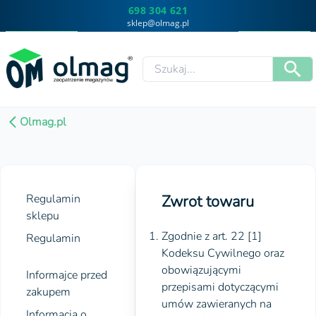
698 304 621
sklep@olmag.pl
Olmag.pl
Regulamin
Zwrot towaru
sklepu
Zgodnie z art. 22 [1]
Regulamin
Kodeksu Cywilnego oraz
obowiązującymi
Informajce przed
przepisami dotyczącymi
zakupem
umów zawieranych na
Informacja o