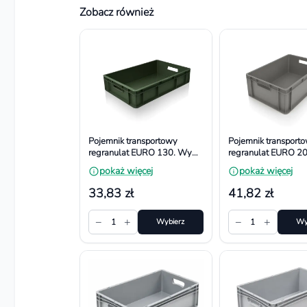
Zobacz również
Pojemnik transportowy
Pojemnik transport
regranulat EURO 130. Wym.
regranulat EURO 2
600x400x130 mm
600x400x200 mm
pokaż więcej
pokaż więcej
33,83 zł
41,82 zł
−
+
−
+
1
Wybierz
1
Wy