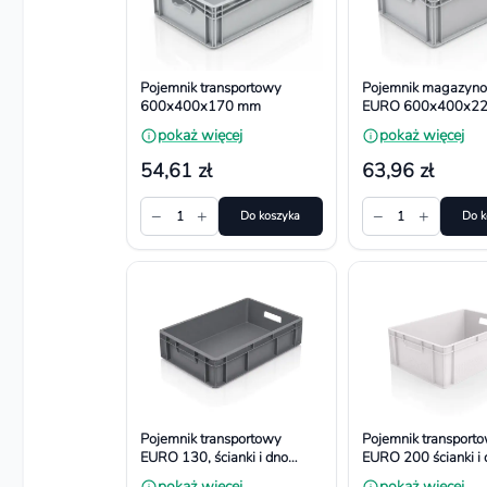
Pojemnik transportowy
Pojemnik magazyn
600x400x170 mm
EURO 600x400x2
pokaż więcej
pokaż więcej
54,61 zł
63,96 zł
−
+
−
+
1
Do koszyka
1
Do k
Pojemnik transportowy
Pojemnik transport
EURO 130, ścianki i dno
EURO 200 ścianki i 
pełne. Wym. 600x400x130
pełne. Wym. 600x
pokaż więcej
pokaż więcej