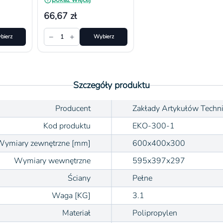
mm
66,67 zł
−
+
bierz
1
Wybierz
Szczegóły produktu
Producent
Zakłady Artykułów Technic
Kod produktu
EKO-300-1
Wymiary zewnętrzne [mm]
600x400x300
Wymiary wewnętrzne
595x397x297
Ściany
Pełne
Waga [KG]
3.1
Materiał
Polipropylen