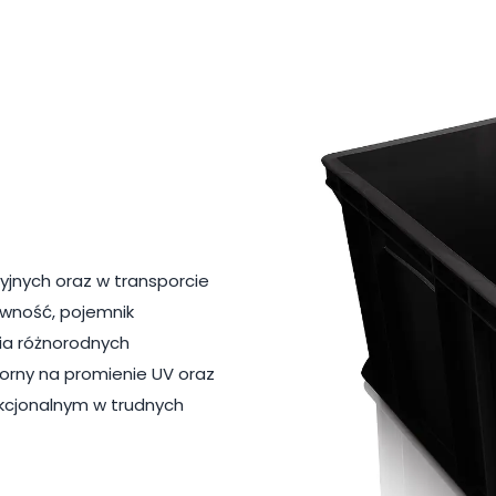
jnych oraz w transporcie
owność, pojemnik
ia różnorodnych
porny na promienie UV oraz
nkcjonalnym w trudnych