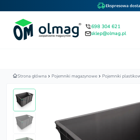
Ekspresowa dosta
698 304 621
sklep@olmag.pl
Home
Strona główna
Pojemniki magazynowe
Pojemniki plastik