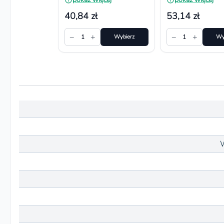
mm
mm
40,84 zł
53,14 zł
−
+
−
+
1
Wybierz
1
Wy