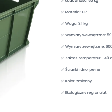
✅ Ładowność: 50 kg
✅ Materiał: PP
✅ Waga: 3.1 kg
✅ Wymiary wewnętrzne: 59
✅ Wymiary zewnętrzne: 600
✅ Zakres temperatur: -40 d
✅ Ścianki i dno: pełne
✅ Kolor: zmienny
✅ Ekologiczny regranulat