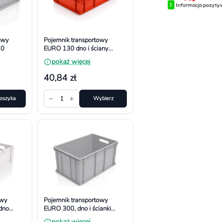
owy
Pojemnik transportowy
20
EURO 130 dno i ściany
pełne. Wym. 600x400x130
pokaż więcej
mm
40,84 zł
−
+
oszyka
1
Wybierz
owy
Pojemnik transportowy
dno
EURO 300, dno i ścianki
400x200
pełne. Wym. 600x400x300
pokaż więcej