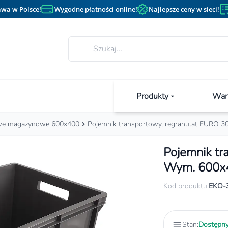
wa w Polsce!
Wygodne płatności online!
Najlepsze ceny w sieci!
Produkty
Wan
owe magazynowe 600x400
Pojemnik transportowy, regranulat EURO
Pojemnik tr
Wym. 600x
Kod produktu:
EKO-
Stan:
Dostępn