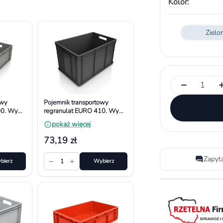
Kolor:
Zielo
−
owy
Pojemnik transportowy
00. Wym.
regranulat EURO 410. Wym.
600x400x410 mm
pokaż więcej
73,19 zł
Zapyt
−
+
bierz
1
Wybierz