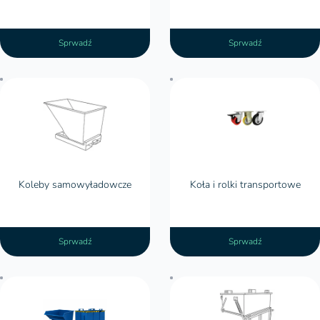
Sprwadź
Sprwadź
Koleby samowyładowcze
Koła i rolki transportowe
Sprwadź
Sprwadź
Kontenery z otwieranym dnem – kiedy