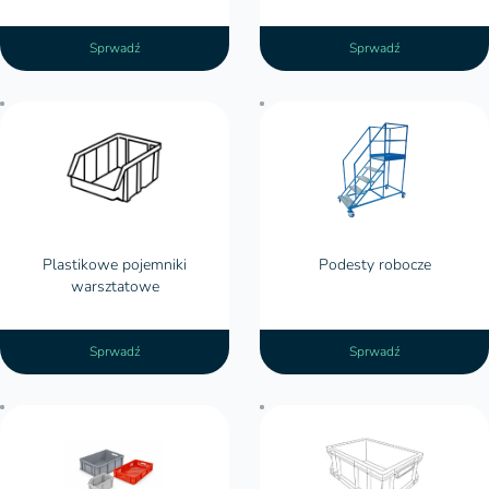
Sprwadź
Sprwadź
Plastikowe pojemniki
Podesty robocze
warsztatowe
Sprwadź
Sprwadź