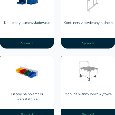
sprawdzają się najlepiej?
Kontenery samowyładowcze
Kontenery z otwieranym dnem
Sprwadź
Sprwadź
Mobilne wanny wychwytowe
Listwy na pojemniki
Mobilne wanny wychwytowe
warsztatowe
Sprwadź
Sprwadź