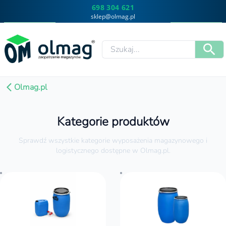
698 304 621
sklep@olmag.pl
Olmag.pl
Kategorie produktów
Sprawdź wszystkie kategorie wyposażenia magazynowego i
logistycznego dostępne w Olmag.pl.