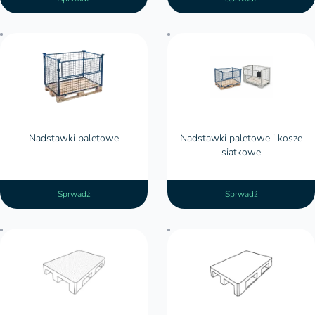
Nadstawki paletowe
Nadstawki paletowe i kosze siatkowe
Nadstawki paletowe
Nadstawki paletowe i kosze
siatkowe
nadstawki
paletowe 1200x800
kosze
siatkowe typu gitterbox
Sprwadź
Sprwadź
Palety antypoślizgowe
Palety gładkie