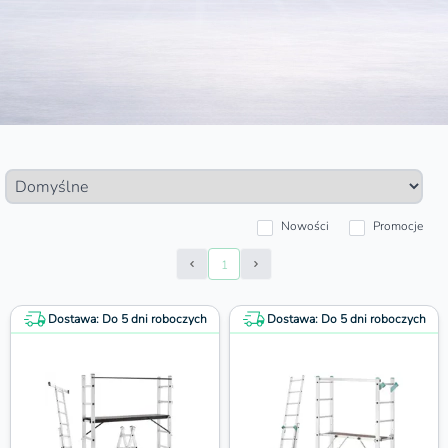
Nowości
Promocje
1
Prev Page
Next Page
Dostawa: Do 5 dni roboczych
Dostawa: Do 5 dni roboczych