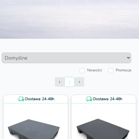
Nowości
Promocje
1
Prev Page
Next Page
Dostawa: 24-48h
Dostawa: 24-48h