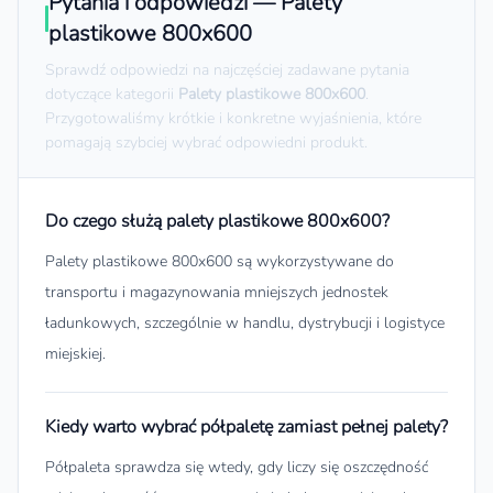
Pytania i odpowiedzi — Palety
plastikowe 800x600
Sprawdź odpowiedzi na najczęściej zadawane pytania
dotyczące kategorii
Palety plastikowe 800x600
.
Przygotowaliśmy krótkie i konkretne wyjaśnienia, które
pomagają szybciej wybrać odpowiedni produkt.
Do czego służą palety plastikowe 800x600?
Palety plastikowe 800x600 są wykorzystywane do
transportu i magazynowania mniejszych jednostek
ładunkowych, szczególnie w handlu, dystrybucji i logistyce
miejskiej.
Kiedy warto wybrać półpaletę zamiast pełnej palety?
Półpaleta sprawdza się wtedy, gdy liczy się oszczędność