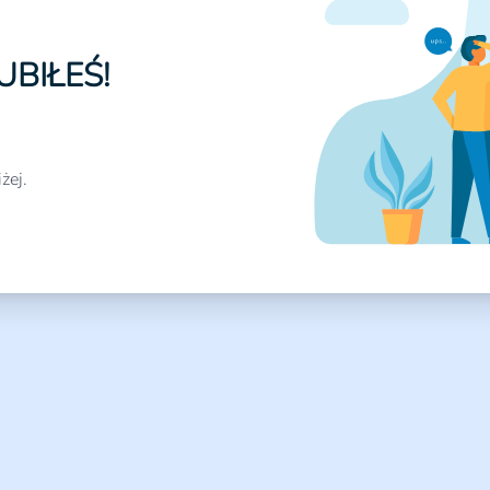
UBIŁEŚ!
żej.