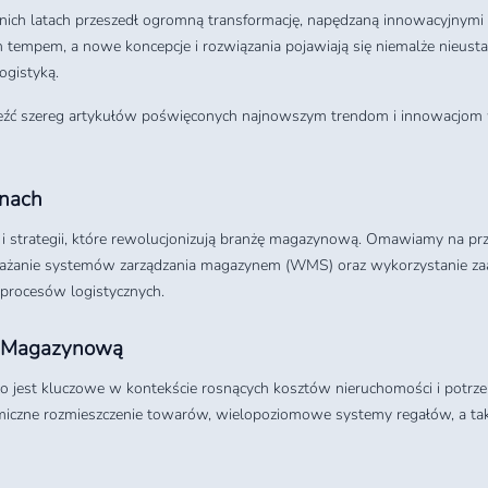
ich latach przeszedł ogromną transformację, napędzaną innowacyjnymi t
 tempem, a nowe koncepcje i rozwiązania pojawiają się niemalże nieust
ogistyką.
znaleźć szereg artykułów poświęconych najnowszym trendom i innowacj
ynach
i strategii, które rewolucjonizują branżę magazynową. Omawiamy na prz
żanie systemów zarządzania magazynem (WMS) oraz wykorzystanie zaaw
 procesów logistycznych.
ią Magazynową
, co jest kluczowe w kontekście rosnących kosztów nieruchomości i potr
iczne rozmieszczenie towarów, wielopoziomowe systemy regałów, a także