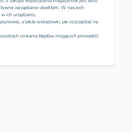
ość o zakupy wyposażenia magazynów jest teraz
ektywne zarządzanie obiektem. W naszych
w ich urządzaniu.
azynowej, a także wskazówki, jak oszczędzać na
 sposobach unikania błędów mogących prowadzić