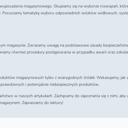
yposażenia magazynowego. Skupiamy się na wyborze rozwiązań, które 
cy. Poruszamy tematykę wyboru odpowiednich wózków widłowych, syste
ym magazynie. Zwracamy uwagę na podstawowe zasady bezpieczeństwa, 
awiamy również procedury postępowania w przypadku awarii oraz szkole
oduktów magazynowych tylko z wiarygodnych źródeł. Wskazujemy, jak
 niesprawdzonych i potencjalnie niebezpiecznych produktów.
Państwo w naszych artykułach. Zachęcamy do zapoznania się z nimi, aby
magazynem. Zapraszamy do lektury!