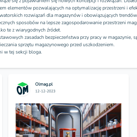
iąże się z pojawianiem się nowych koncepcji i rozwiązań. Dbał
em elementów pozwalających na optymalizację przestrzeni i ef
watorskich rozwiązań dla magazynów i obowiązujących trendów 
tecznych sposobów na lepsze zagospodarowanie przestrzeni mag
ko te z wiarygodnych źródeł.
odstawowych zasadach bezpieczeństwa przy pracy w magazynie,
ieczania sprzętu magazynowego przed uszkodzeniem.
 w tej sekcji bloga.
Olmag.pl
12-12-2023