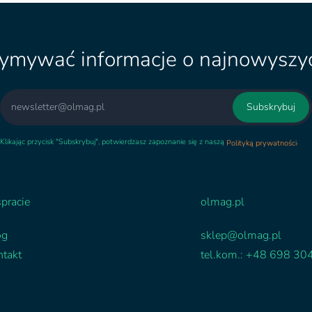
zymywać informacje o najnowyszyc
Email
Subskrybuj
Klikając przycisk "Subskrybuj", potwierdzasz zapoznanie się z naszą
.
Polityką prywatności
pracie
olmag.pl
og
sklep@olmag.pl
ntakt
tel.kom.: +48 698 30