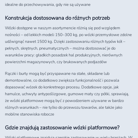
idealne do przechowywania, gdy nie są używane
Konstrukcja dostosowana do różnych potrzeb
Wózki dostępne w naszym asortymencie różnią się pod względem
nośności – od lekkich modeli 150–300 kg, po wózki przemysłowe zdolne
udźwignąć nawet 1500 kg. Dzięki zastosowaniu różnych typów kół –
pełnych, skrętnych, pneumatycznych – można dostosować je do
warunków pracy: gładkich posadzek hal produkcyjnych, nierównych
powierzchni magazynowych, czy brukowanych podjazdów
Rączki i burty mogą być przyspawane na stałe, składane lub
demontowalne, co dodatkowo zwiększa funkcjonalność i pozwala
dopasować wózek do konkretnego procesu. Dodatkowe opcje, jak
hamulce, uchwyty antypoślizgowe, gumowe maty czy półki, sprawiają,
że wózki platformowe mogą być z powodzeniem używane w bardzo
różnych warunkach – nie tylko do przewozu towarów, ale także jako
mobilne stanowiska robocze
Gdzie znajdują zastosowanie wózki platformowe?
Wózki platformowe znajdują szerokie zastosowanie w wielu branżach. W