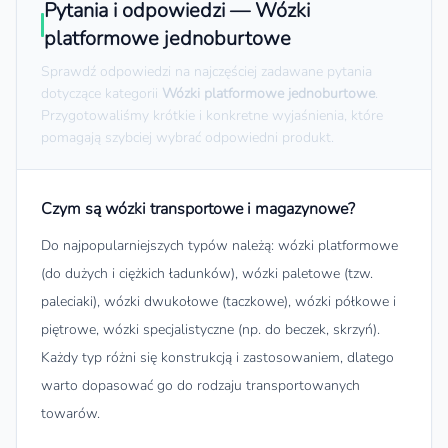
Pytania i odpowiedzi — Wózki
platformowe jednoburtowe
Sprawdź odpowiedzi na najczęściej zadawane pytania
dotyczące kategorii
Wózki platformowe jednoburtowe
.
Przygotowaliśmy krótkie i konkretne wyjaśnienia, które
pomagają szybciej wybrać odpowiedni produkt.
Czym są wózki transportowe i magazynowe?
Do najpopularniejszych typów należą: wózki platformowe
(do dużych i ciężkich ładunków), wózki paletowe (tzw.
paleciaki), wózki dwukołowe (taczkowe), wózki półkowe i
piętrowe, wózki specjalistyczne (np. do beczek, skrzyń).
Każdy typ różni się konstrukcją i zastosowaniem, dlatego
warto dopasować go do rodzaju transportowanych
towarów.