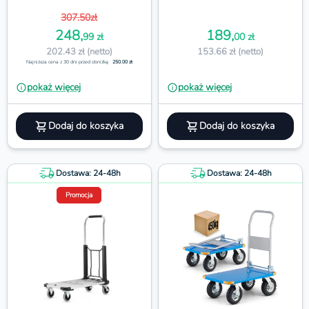
307.50zł
248,
189,
99 zł
00 zł
202.43 zł (netto)
153.66 zł (netto)
Najniższa cena z 30 dni przed obniżką:
250.00 zł
pokaż więcej
pokaż więcej
Dodaj do koszyka
Dodaj do koszyka
Dostawa: 24-48h
Dostawa: 24-48h
Promocja