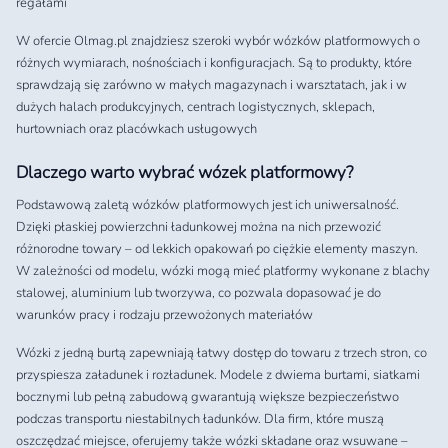
regałami
W ofercie Olmag.pl znajdziesz szeroki wybór wózków platformowych o
różnych wymiarach, nośnościach i konfiguracjach. Są to produkty, które
sprawdzają się zarówno w małych magazynach i warsztatach, jak i w
dużych halach produkcyjnych, centrach logistycznych, sklepach,
hurtowniach oraz placówkach usługowych
Dlaczego warto wybrać wózek platformowy?
Podstawową zaletą wózków platformowych jest ich uniwersalność.
Dzięki płaskiej powierzchni ładunkowej można na nich przewozić
różnorodne towary – od lekkich opakowań po ciężkie elementy maszyn.
W zależności od modelu, wózki mogą mieć platformy wykonane z blachy
stalowej, aluminium lub tworzywa, co pozwala dopasować je do
warunków pracy i rodzaju przewożonych materiałów
Wózki z jedną burtą zapewniają łatwy dostęp do towaru z trzech stron, co
przyspiesza załadunek i rozładunek. Modele z dwiema burtami, siatkami
bocznymi lub pełną zabudową gwarantują większe bezpieczeństwo
podczas transportu niestabilnych ładunków. Dla firm, które muszą
oszczędzać miejsce, oferujemy także wózki składane oraz wsuwane –