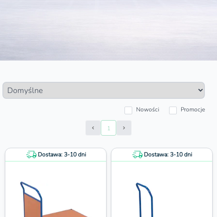
Nowości
Promocje
1
Prev Page
Next Page
Dostawa: 3-10 dni
Dostawa: 3-10 dni