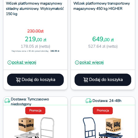
Wózek platformowy magazynowy
Wózek platformowy transportowy
składny aluminiowy. Wytrzymałość
magazynowy 450 kg HIGHER
150 kg
230.00zł
219,
649,
00 zł
00 zł
178.05 zł (netto)
527.64 zł (netto)
Najniższa cena z 30 dni przed obniżką:
186.99 zł
pokaż więcej
pokaż więcej
Dodaj do koszyka
Dodaj do koszyka
Dostawa: Tymczasowo
Dostawa: 24-48h
niedostępny
Promocja
Promocja