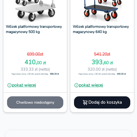
Wózek platformowy transportowy
Wózek platformowy transportowy
magazynowy 500 kg
magazynowy 640 kg
699.00zł
541.20zł
410,
393,
00 zł
60 zł
333.33 zł (netto)
320.00 zł (netto)
Najniższa cena z 30 dni przed obniżką:
568.29 zł
Najniższa cena z 30 dni przed obniżką:
440.00 zł
pokaż więcej
pokaż więcej
Dodaj do koszyka
Chwilowo niedostępny