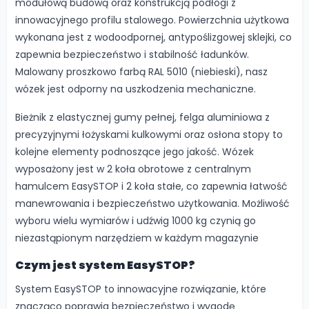
modułową budową oraz konstrukcją podłogi z
innowacyjnego profilu stalowego. Powierzchnia użytkowa
wykonana jest z wodoodpornej, antypoślizgowej sklejki, co
zapewnia bezpieczeństwo i stabilność ładunków.
Malowany proszkowo farbą RAL 5010 (niebieski), nasz
wózek jest odporny na uszkodzenia mechaniczne.
Bieżnik z elastycznej gumy pełnej, felga aluminiowa z
precyzyjnymi łożyskami kulkowymi oraz osłona stopy to
kolejne elementy podnoszące jego jakość. Wózek
wyposażony jest w 2 koła obrotowe z centralnym
hamulcem EasySTOP i 2 koła stałe, co zapewnia łatwość
manewrowania i bezpieczeństwo użytkowania. Możliwość
wyboru wielu wymiarów i udźwig 1000 kg czynią go
niezastąpionym narzędziem w każdym magazynie
Czym jest system EasySTOP?
System EasySTOP to innowacyjne rozwiązanie, które
znacząco poprawia bezpieczeństwo i wygodę