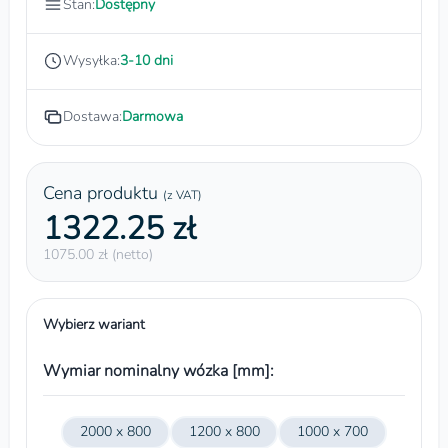
Stan:
Dostępny
Wysyłka:
3-10 dni
Dostawa:
Darmowa
Cena produktu
(z VAT)
1322.25 zł
1075.00 zł (netto)
Wybierz wariant
Wymiar nominalny wózka [mm]:
2000 x 800
1200 x 800
1000 x 700