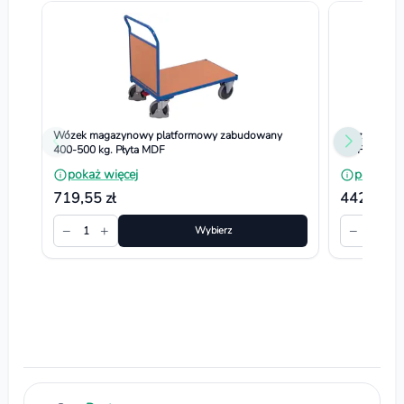
Wózek magazynowy platformowy zabudowany
Wózek platf
400-500 kg. Płyta MDF
MDF
pokaż więcej
pokaż wi
719,55 zł
442,80 zł
−
+
−
+
1
Wybierz
1