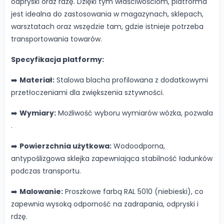
odpryski oraz rdzę. Dzięki tym właściwościom, platforma
jest idealna do zastosowania w magazynach, sklepach,
warsztatach oraz wszędzie tam, gdzie istnieje potrzeba
transportowania towarów.
Specyfikacja platformy:
➡️
Materiał:
Stalowa blacha profilowana z dodatkowymi
przetłoczeniami dla zwiększenia sztywności.
➡️
Wymiary:
Możliwość wyboru wymiarów wózka, pozwala
.
➡️
Powierzchnia użytkowa:
Wodoodporna,
antypoślizgowa sklejka zapewniająca stabilność ładunków
podczas transportu.
➡️
Malowanie:
Proszkowe farbą RAL 5010 (niebieski), co
zapewnia wysoką odporność na zadrapania, odpryski i
rdzę.