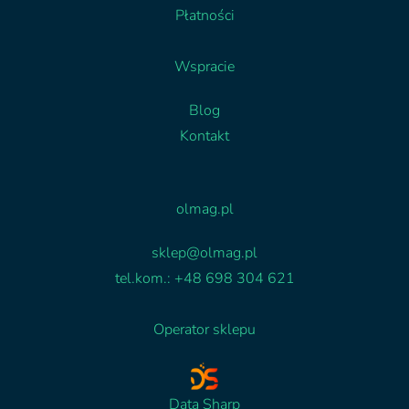
Płatności
Wspracie
Blog
Kontakt
Facebook
Linkedin
olmag.pl
sklep@olmag.pl
tel.kom.: +48 698 304 621
Operator sklepu
Data Sharp