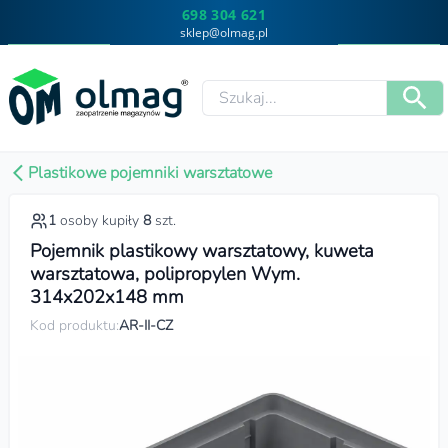
698 304 621
sklep@olmag.pl
Plastikowe pojemniki warsztatowe
1
osoby kupiły
8
szt.
Pojemnik plastikowy warsztatowy, kuweta
warsztatowa, polipropylen Wym.
314x202x148 mm
Kod produktu:
AR-II-CZ