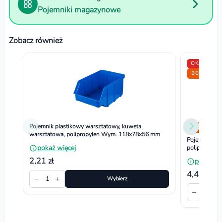
Pojemniki magazynowe
Zobacz również
OKAZJA
BESTSELLE
Pojemnik plastikowy warsztatowy, kuweta
Bestseller
warsztatowa, polipropylen Wym. 118x78x56 mm
Pojemnik pla
pokaż więcej
polipropyle
2,21 zł
pokaż wi
4,49 zł
−
+
1
Wybierz
−
+
1