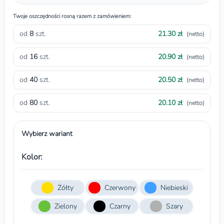
Twoje oszczędności rosną razem z zamówieniem:
od
8
szt.
21.30 zł
(netto)
od
16
szt.
20.90 zł
(netto)
od
40
szt.
20.50 zł
(netto)
od
80
szt.
20.10 zł
(netto)
Wybierz wariant
Kolor:
Żółty
Czerwony
Niebieski
Zielony
Czarny
Szary