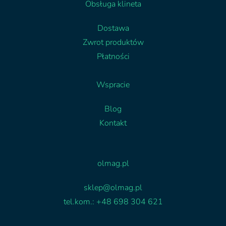
Obsługa klineta
Dostawa
Zwrot produktów
Płatności
Wspracie
Blog
Kontakt
Facebook
Linkedin
olmag.pl
sklep@olmag.pl
tel.kom.: +48 698 304 621