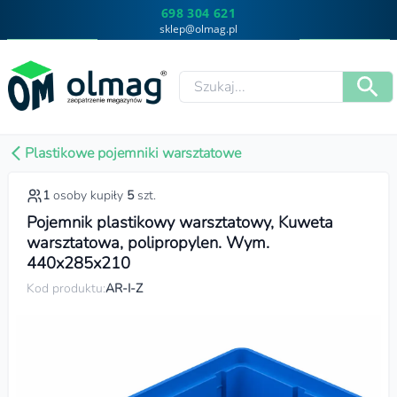
698 304 621
sklep@olmag.pl
Plastikowe pojemniki warsztatowe
1
osoby kupiły
5
szt.
Pojemnik plastikowy warsztatowy, Kuweta
warsztatowa, polipropylen. Wym.
440x285x210
Kod produktu:
AR-I-Z