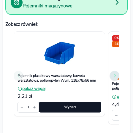
Pojemniki magazynowe
Zobacz również
OKAZJA
BESTSELLE
Pojemnik plastikowy warsztatowy, kuweta
Bestseller
warsztatowa, polipropylen Wym. 118x78x56 mm
Pojemnik pla
pokaż więcej
polipropyle
2,21 zł
pokaż wi
4,49 zł
−
+
1
Wybierz
−
+
1