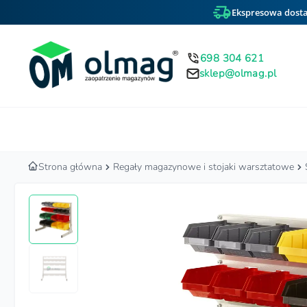
Ekspresowa dosta
698 304 621
sklep@olmag.pl
Home
Strona główna
Regały magazynowe i stojaki warsztatowe