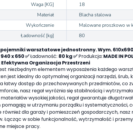
Waga [KG]
18
Materiał
Blacha stalowa
Wykończenie
Malowane proszkowo w k
Ładowność [kg]
80
 pojemniki warsztatowe jednostronny. Wym. 610x6
x 940 x 650 ✅
Ładowność:
80 kg ✅
Produkcja:
MADE IN PO
 Efektywna Organizacja Przestrzeni
e jest niezbędnym elementem wyposażenia każdego warsz
est idealny do optymalnej organizacji narzędzi, śrub, k
ia łatwy dostęp do przechowywanych przedmiotów, co zw
forcie, nasz regał wyróżnia się stabilnością i wytrzyma
u materiałów wysokiej jakości, regał gwarantuje długotr
h pomagają w utrzymaniu porządku i systematyczności, co
ale również dla garaży i pomieszczeń gospodarczych, nasz
ów. Łącząc w sobie funkcjonalność, wytrzymałość i przemy
ne miejsce pracy.