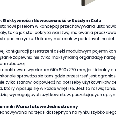
: Efektywność i Nowoczesność w Każdym Calu
 stanowi przełom w koncepcji przechowywania, ustanawi
iały, takie jak stal pokryta warstwą malowania proszkow
stępne na rynku. Unikamy materiałów podatnych na def
wej konfiguracji przestrzeni dzięki modułowym pojemnik
iązanie zapewnia nie tylko maksymalną organizację narzęd
ni roboczej.
ji i kompaktowym wymiarom 610x690x270 mm, jest idealny 
nale sprawdza się tam, gdzie przestrzeń jest ograniczo
nie tylko stanowi odpowiedź na potrzeby użytkowników c
, który wpasuje się w każde wnętrze. Jest to rozwiązanie
rdziej wymagających użytkowników, poszukujących optym
Pojemniki Warsztatowe Jednostronny
zechowywania narzędzi dostępnych na rynku szybko ulega