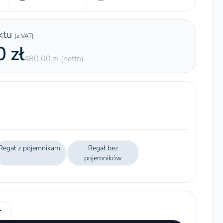
ktu
(z VAT)
 zł
480.00 zł (netto)
Regał z pojemnikami
Regał bez
pojemników
+