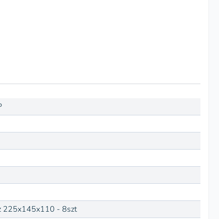
P
z 225x145x110 - 8szt