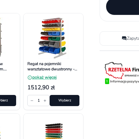
Zapyt
ów
Regał na pojemniki
m.
warsztatowe dwustronny -
, 10
Uniwersalny. Wymiar
pokaż więcej
1200x690x670 mm
1512,90 zł
−
+
bierz
1
Wybierz