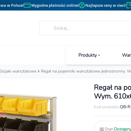
wa w Polsce!
Wygodne płatności online!
Najlepsze ceny w sieci!
Produkty
Wan
Stojaki warsztatowe
Regał na pojemniki warsztatowe jednostronny
Regał na po
Wym. 610x
Kod produktu:
QB-R
Stan:
Dostępn