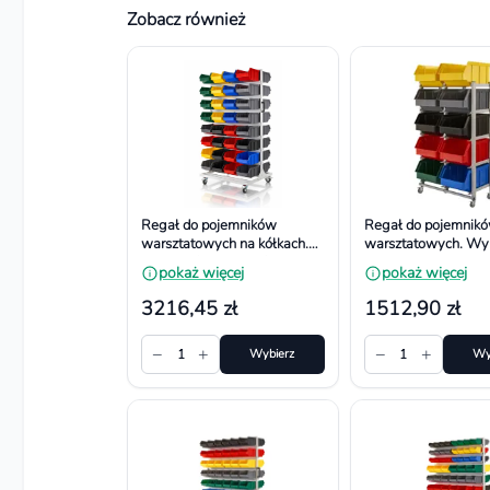
Zobacz również
Regał do pojemników
Regał do pojemnik
warsztatowych na kółkach.
warsztatowych. Wy
Wym. 1740x940x700 mm,
1100x660x380 mm
pokaż więcej
pokaż więcej
64 pojemniki
pojemników
3216,45 zł
1512,90 zł
−
+
−
+
1
Wybierz
1
Wy