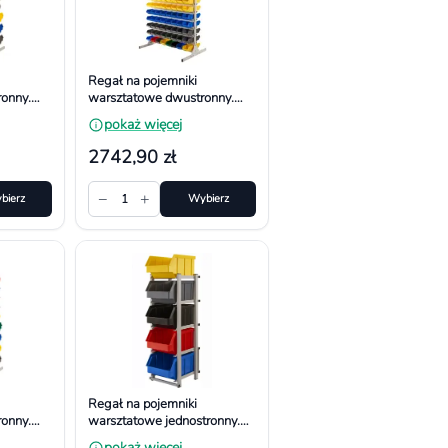
Regał na pojemniki
onny.
warsztatowe dwustronny.
50 mm,
Wym. 1610x940x650 mm,
pokaż więcej
208 pojemników
2742,90 zł
−
+
bierz
1
Wybierz
Regał na pojemniki
onny.
warsztatowe jednostronny.
50 mm,
Wym. 1040x490x380 mm
pokaż więcej