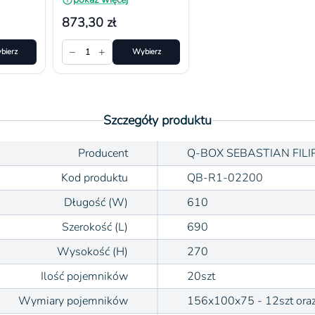
873,30 zł
−
+
bierz
1
Wybierz
Szczegóły produktu
Producent
Q-BOX SEBASTIAN FILI
Kod produktu
QB-R1-02200
Długość (W)
610
Szerokość (L)
690
Wysokość (H)
270
Ilość pojemników
20szt
Wymiary pojemników
156x100x75 - 12szt ora