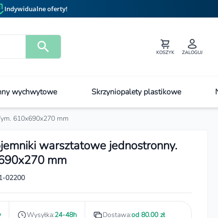
Indywidualne oferty!
KOSZYK
ZALOGUJ
ny wychwytowe
Skrzyniopalety plastikowe
. Wym. 610x690x270 mm
jemniki warsztatowe jednostronny.
690x270 mm
1-02200
y
Wysyłka:
24-48h
Dostawa:
od 80.00 zł