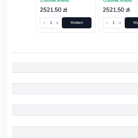
64 pojemniki
92 pojemniki
2521,50 zł
2521,50 zł
−
+
−
+
1
Wybierz
1
Wy