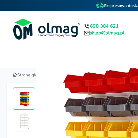
Ekspresowa dosta
698 304 621
sklep@olmag.pl
Home
Strona główna
Regały magazynowe i stojaki warsztatowe