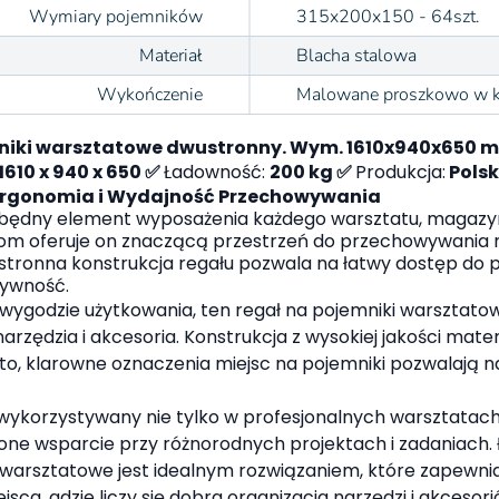
Wymiary pojemników
315x200x150 - 64szt.
Materiał
Blacha stalowa
Wykończenie
Malowane proszkowo w k
niki warsztatowe dwustronny. Wym. 1610x940x650 m
1610 x 940 x 650 ✅
Ładowność:
200 kg ✅
Produkcja:
Polsk
Ergonomia i Wydajność Przechowywania
zbędny element wyposażenia każdego warsztatu, magazy
 oferuje on znaczącą przestrzeń do przechowywania na
tronna konstrukcja regału pozwala na łatwy dostęp do
tywność.
godzie użytkowania, ten regał na pojemniki warsztatowe 
ędzia i akcesoria. Konstrukcja z wysokiej jakości mate
, klarowne oznaczenia miejsc na pojemniki pozwalają na
 wykorzystywany nie tylko w profesjonalnych warsztatac
ne wsparcie przy różnorodnych projektach i zadaniach. 
 warsztatowe jest idealnym rozwiązaniem, które zapewni
, gdzie liczy się dobra organizacja narzędzi i akcesori