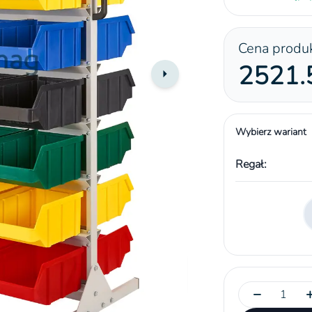
Cena produ
2521.5
Wybierz wariant
Regał:
→
towe
−