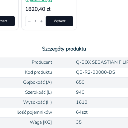
1820,40 zł
−
+
bierz
1
Wybierz
Szczegóły produktu
Producent
Q-BOX SEBASTIAN FILI
Kod produktu
QB-R2-00080-DS
Głębokość (A)
650
Szerokość (L)
940
Wysokość (H)
1610
Ilość pojemników
64szt.
Waga [KG]
35