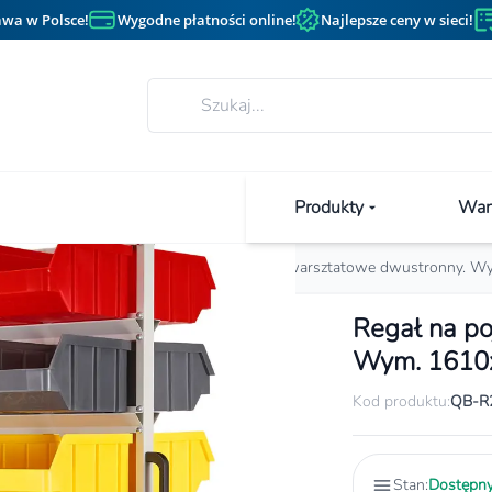
wa w Polsce!
Wygodne płatności online!
Najlepsze ceny w sieci!
Produkty
Wan
Stojaki warsztatowe
Regał na pojemniki warsztatowe dwustronny. W
Regał na po
Wym. 1610x
Kod produktu:
QB-R
Stan:
Dostępn