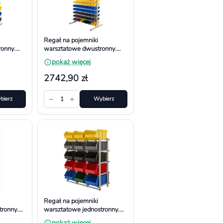
Regał na pojemniki
onny.
warsztatowe dwustronny.
50 mm,
Wym. 1610x940x650 mm,
pokaż więcej
208 pojemników
2742,90 zł
−
+
bierz
1
Wybierz
Regał na pojemniki
tronny.
warsztatowe jednostronny.
380 mm
Wym. 1040x940x380 mm
pokaż więcej