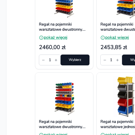
Regał na pojemniki
Regał na pojemniki
warsztatowe dwustronny.
warsztatowe dwustr
Wym. 1610x940x650 mm,
Wym. 1610x940x6
pokaż więcej
pokaż więcej
120 dużych pojemników
120 pojemników
2460,00 zł
2453,85 zł
−
+
−
+
1
Wybierz
1
Wy
Regał na pojemniki
Regał na pojemniki
warsztatowe dwustronny.
warsztatowe jednos
Wym. 1610x940x650 mm,
Wym. 1040x490x
pokaż więcej
pokaż więcej