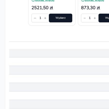
92 pojemniki
2521,50 zł
873,30 zł
−
+
−
+
1
Wybierz
1
Wy