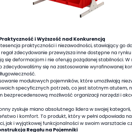
Praktyczność i Wyższość nad Konkurencją
tesencja praktyczności i niezawodności, stawiający go 
regał zdecydowanie przewyższa inne dostępne na rynku 
ją się deformacjom i nie oferują pożądanej stabilności. W
go zdecydowaliśmy się na zastosowanie wyrafinowanej kon
długowieczność.
owanie modułowych pojemników, które umożliwiają niezwyk
woich specyficznych potrzeb, co jest istotnym atutem, 
m bezprecedensową możliwość organizacji narzędzi i akc
nny zyskuje miano absolutnego lidera w swojej kategorii,
czeństwo i komfort. To produkt, który w pełni odpowiada
, jak i wyjątkowej funkcjonalności w swoim warsztacie c
nstrukcja Regału na Pojemniki