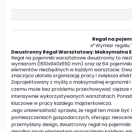
Regał na pojem
✅
Wymiar regału:
Dwustronny Regał Warsztatowy: Maksymalna 
Regał na pojemniki warsztatowe dwustronny to nie
wymiarom (1610x940x650 mm) oraz aż 64 pojemnikom
elementów niezbędnych w każdym warsztacie. Dwus
znacząco ułatwia organizację pracy i zwiększa efek
Zaprojektowany z myślą o maksymalnej ergonomii i wy
czemu może bez problemu przechowywać cięższe narz
intensywnie wykorzystywanych warsztatach. Ponadto
kluczowe w pracy każdego majsterkowicza.
Jego uniwersalność sprawia, że regał ten może być
pomieszczeniach gospodarczych, oferując nieocenio
przemyślany design, dwustronny regał na pojemniki
nieodłącznym elementem wyposażenia każdego miejsca