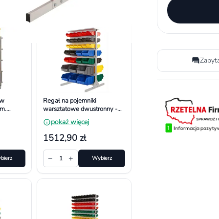
Zapyt
ów
Regał na pojemniki
m.
warsztatowe dwustronny -
, 10
Uniwersalny. Wymiar
pokaż więcej
1200x690x670 mm
1512,90 zł
−
+
bierz
1
Wybierz