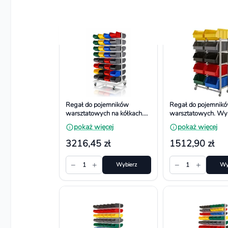
Zobacz również
Regał do pojemników
Regał do pojemnik
warsztatowych na kółkach.
warsztatowych. Wy
Wym. 1740x940x700 mm,
1100x660x380 mm
pokaż więcej
pokaż więcej
64 pojemniki
pojemników
3216,45 zł
1512,90 zł
−
+
−
+
1
Wybierz
1
Wy