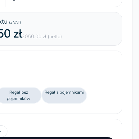
ktu
(z VAT)
0 zł
2050.00 zł (netto)
Regał bez
Regał z pojemnikami
pojemników
+