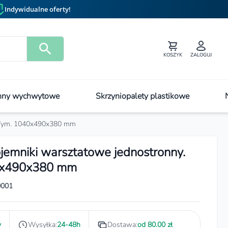
Indywidualne oferty!
KOSZYK
ZALOGUJ
ny wychwytowe
Skrzyniopalety plastikowe
. Wym. 1040x490x380 mm
jemniki warsztatowe jednostronny.
x490x380 mm
0001
y
Wysyłka:
24-48h
Dostawa:
od 80.00 zł