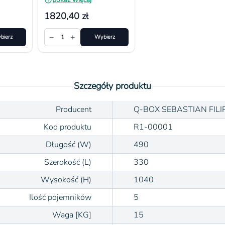
1820,40 zł
−
+
bierz
1
Wybierz
Szczegóły produktu
Producent
Q-BOX SEBASTIAN FILI
Kod produktu
R1-00001
Długość (W)
490
Szerokość (L)
330
Wysokość (H)
1040
Ilość pojemników
5
Waga [KG]
15