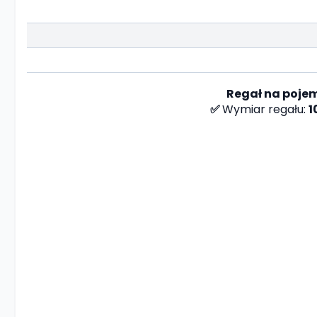
Regał na poje
✅
Wymiar regału:
1