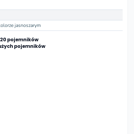
olorze jasnoszarym
120 pojemników
dużych pojemników