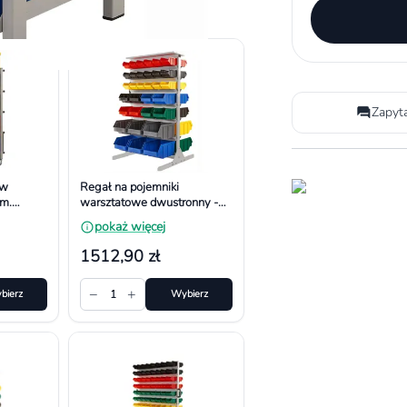
Zapyt
ów
Regał na pojemniki
m.
warsztatowe dwustronny -
, 10
Uniwersalny. Wymiar
pokaż więcej
1200x690x670 mm
1512,90 zł
−
+
bierz
1
Wybierz