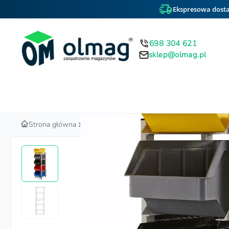
Ekspresowa dosta
698 304 621
sklep@olmag.pl
Home
Strona główna
Regały magazynowe i stojaki warsztatowe