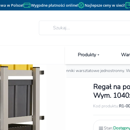
wa w Polsce!
Wygodne płatności online!
Najlepsze ceny w sieci!
Produkty
Wan
Stojaki warsztatowe
Regał na pojemniki warsztatowe jednostronny
Regał na po
Wym. 1040
Kod produktu:
R1-0
Stan:
Dostępn