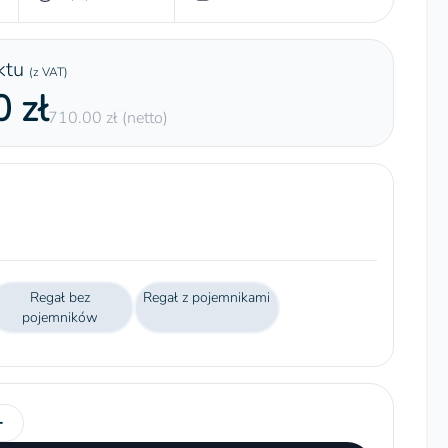
ktu
(z VAT)
 zł
710.00 zł (netto)
Regał bez
Regał z pojemnikami
pojemników
+