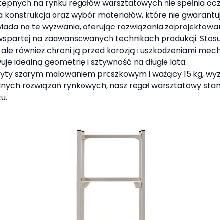
ostępnych na rynku regałów warsztatowych nie spełnia o
konstrukcja oraz wybór materiałów, które nie gwarantuj
ada na te wyzwania, oferując rozwiązania zaprojektowane
ża, wspartej na zaawansowanych technikach produkcji. St
i, ale również chroni ją przed korozją i uszkodzeniami me
je idealną geometrię i sztywność na długie lata.
ryty szarym malowaniem proszkowym i ważący 15 kg, wyzn
dnych rozwiązań rynkowych, nasz regał warsztatowy stan
u.