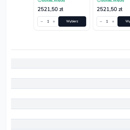
64 pojemniki
92 pojemniki
2521,50 zł
2521,50 zł
−
+
−
+
1
Wybierz
1
Wy