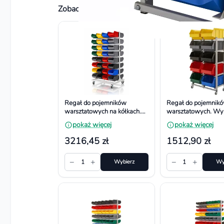
Zobacz również
Regał do pojemników
Regał do pojemnik
warsztatowych na kółkach.
warsztatowych. Wy
Wym. 1740x940x700 mm,
1100x660x380 mm
pokaż więcej
pokaż więcej
64 pojemniki
pojemników
3216,45 zł
1512,90 zł
−
+
−
+
1
Wybierz
1
Wy