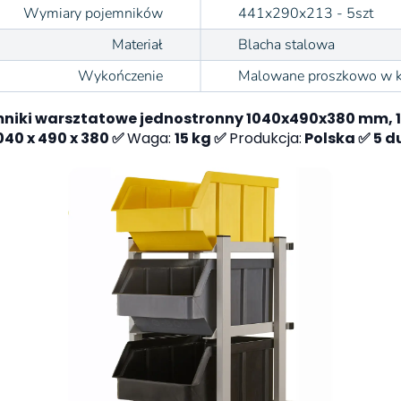
Wymiary pojemników
441x290x213 - 5szt
Materiał
Blacha stalowa
Wykończenie
Malowane proszkowo w k
mniki warsztatowe jednostronny 1040x490x380 mm, 
040 x 490 x 380 ✅
Waga:
15 kg ✅
Produkcja:
Polska ✅ 5 