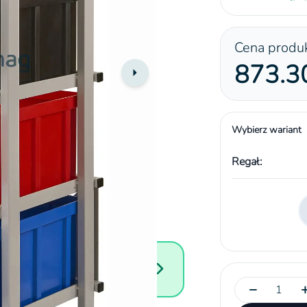
Cena produ
873.30
Wybierz wariant
Regał:
towe
−