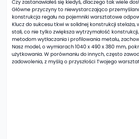
Czy zastanawiałeś się kiedyś, dlaczego tak wiele d
Główne przyczyny to niewystarczająco przemyślana 
konstrukcja regału na pojemniki warsztatowe odpowi
Klucz do sukcesu tkwi w solidnej konstrukcji stela
stali, co nie tylko zwiększa wytrzymałość konstrukcj
metodom wytłaczania i profilowania metalu, zachowu
Nasz model, o wymiarach 1040 x 490 x 380 mm, pok
użytkowania. W porównaniu do innych, często zawo
zadowolenia, z myślą o przyszłości Twojego warsztat