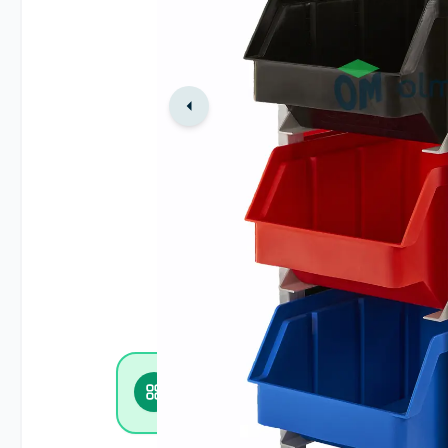
Zobacz inne w kategorii
Regały magazynowe i stojaki warszta