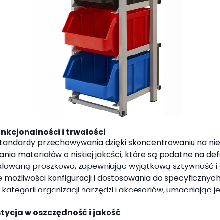
nkcjonalności i trwałości
standardy przechowywania dzięki skoncentrowaniu na niez
ia materiałów o niskiej jakości, które są podatne na defo
malowaną proszkowo, zapewniając wyjątkową sztywność i 
e możliwości konfiguracji i dostosowania do specyficznyc
kategorii organizacji narzędzi i akcesoriów, umacniając j
ycja w oszczędność i jakość