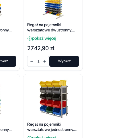
Regał na pojemniki
onny.
warsztatowe dwustronny.
50 mm,
Wym. 1610x940x650 mm,
pokaż więcej
208 pojemników
2742,90 zł
−
+
bierz
1
Wybierz
Regał na pojemniki
onny.
warsztatowe jednostronny.
50 mm,
Wym. 1040x940x380 mm
pokaż więcej