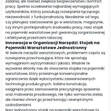
zadania, ale również zwiększa bezpieczeństwo i komfort
pracy. Spełnia oczekiwania najbardziej wymagających
użytkowników, którzy poszukują rozwiązania łączącego
niezawodność z funkcjonalnością. Niezależnie od tego,
czy planujesz zastosowanie go w warsztacie, magazynie,
czy innym profesjonalnym środowisku pracy, nasz stojak
na pojemniki warsztatowe jest gwarancją zorganizowanej
i efektywnej przestrzeni roboczej.
Innowacja w Organizacji Narzędzi: Stojak na
Pojemniki Warsztatowe Jednostronny
W świecie narzędzi warsztatowych, problemem często są
rozwiązania przechowujące, które nie sprostają
wymaganiom wytrzymałości i jakości. Właśnie te
wyzwania skłoniły nas do stworzenia stojaka na pojemniki
warsztatowe, który przełamuje konwencjonalne
ograniczenia dzięki wykorzystaniu zaawansowanych
technologii produkcyjnych. Solidna konstrukcja,
osiągnięta przez zastosowanie precyzyjnego spawania
oraz malowania proszkowego, nie tylko wzmacnia stelaż,
ale również chroni go przed korozją i zewnętrznymi
uszkodzeniami.
Nasz jednostronny stojak na pojemniki warsztatowe to