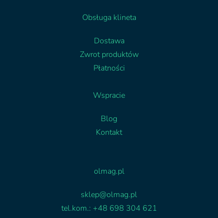
Obsługa klineta
Dostawa
Zwrot produktów
Płatności
Wspracie
Blog
Kontakt
Facebook
Linkedin
olmag.pl
sklep@olmag.pl
tel.kom.: +48 698 304 621