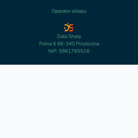
Operator sklepu
Data Sharp
Polna 6 66-340 Przytoczna
NIP: 5961765516