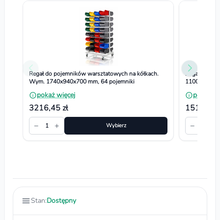
Regał do pojemników warsztatowych na kółkach.
Regał do po
Wym. 1740x940x700 mm, 64 pojemniki
1100x660x3
pokaż więcej
pokaż wi
3216,45 zł
1512,90 
−
+
−
+
1
Wybierz
1
Stan:
Dostępny