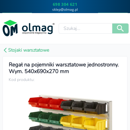
698 304 621
sklep@olmag.pl
Stojaki warsztatowe
Regał na pojemniki warsztatowe jednostronny.
Wym. 540x690x270 mm
Kod produktu: