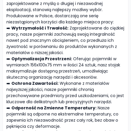
zaprojektowane z myślą o długiej i niezawodnej
eksploatacji, stanowią najlepszy możliwy wybór.
Produkowane w Polsce, dostarczają one serię
niezastąpionych korzyści dla każdego miejsca pracy:
➡️
Wytrzymałość i Trwałość:
Zaprojektowane do ciężkiej
pracy, nasze pojemniki zachowują swoją integralność
nawet pod znacznym obciążeniem, co przedłuża ich
żywotność w porównaniu do produktów wykonanych z
materiałów o niższej jakości.
➡️
Optymalizacja Przestrzeni:
Oferując pojemniki w
wymiarach 156x100x75 mm w ilości 24 sztuk, nasz stojak
maksymalizuje dostępną przestrzeń, umożliwiając
skuteczną organizację narzędzi i akcesoriów.
➡️
Ochrona Zawartości:
Wykonane z materiałów
najwyższej jakości, nasze pojemniki chronią
przechowywane przedmioty przed uszkodzeniami, co jest
kluczowe dla delikatnych lub precyzyjnych narzędzi.
➡️
Odporność na Zmienne Temperatury:
Nasze
pojemniki są odporne na ekstremalne temperatury, co
zapewnia ich niezawodność przez cały rok, bez obaw o
pęknięcia czy deformacje.