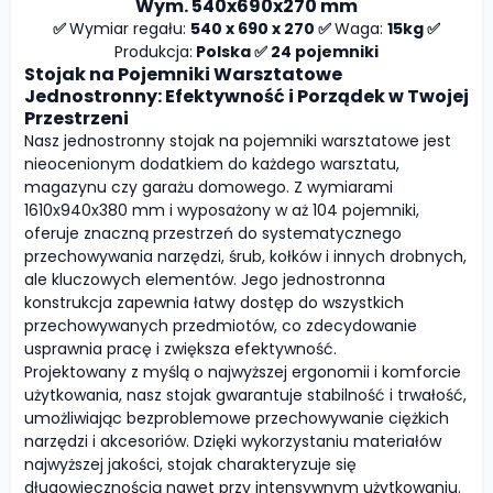
Wym. 540x690x270 mm
✅
Wymiar regału:
540 x 690 x 270 ✅
Waga:
15kg ✅
Produkcja:
Polska ✅ 24 pojemniki
Stojak na Pojemniki Warsztatowe
Jednostronny: Efektywność i Porządek w Twojej
Przestrzeni
Nasz jednostronny stojak na pojemniki warsztatowe jest
nieocenionym dodatkiem do każdego warsztatu,
magazynu czy garażu domowego. Z wymiarami
1610x940x380 mm i wyposażony w aż 104 pojemniki,
oferuje znaczną przestrzeń do systematycznego
przechowywania narzędzi, śrub, kołków i innych drobnych,
ale kluczowych elementów. Jego jednostronna
konstrukcja zapewnia łatwy dostęp do wszystkich
przechowywanych przedmiotów, co zdecydowanie
usprawnia pracę i zwiększa efektywność.
Projektowany z myślą o najwyższej ergonomii i komforcie
użytkowania, nasz stojak gwarantuje stabilność i trwałość,
umożliwiając bezproblemowe przechowywanie ciężkich
narzędzi i akcesoriów. Dzięki wykorzystaniu materiałów
najwyższej jakości, stojak charakteryzuje się
długowiecznością nawet przy intensywnym użytkowaniu.