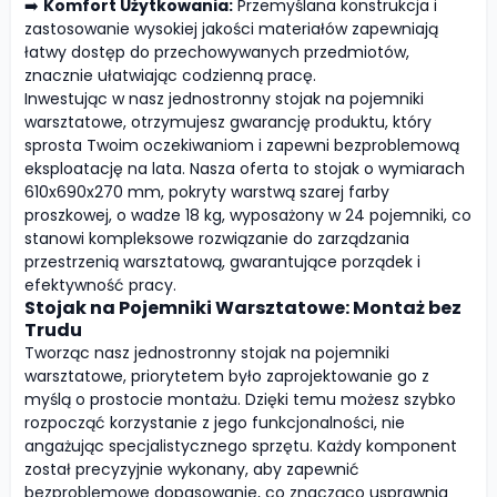
➡️
Komfort Użytkowania:
Przemyślana konstrukcja i
zastosowanie wysokiej jakości materiałów zapewniają
łatwy dostęp do przechowywanych przedmiotów,
znacznie ułatwiając codzienną pracę.
Inwestując w nasz jednostronny stojak na pojemniki
warsztatowe, otrzymujesz gwarancję produktu, który
sprosta Twoim oczekiwaniom i zapewni bezproblemową
eksploatację na lata. Nasza oferta to stojak o wymiarach
610x690x270 mm, pokryty warstwą szarej farby
proszkowej, o wadze 18 kg, wyposażony w 24 pojemniki, co
stanowi kompleksowe rozwiązanie do zarządzania
przestrzenią warsztatową, gwarantujące porządek i
efektywność pracy.
Stojak na Pojemniki Warsztatowe: Montaż bez
Trudu
Tworząc nasz jednostronny stojak na pojemniki
warsztatowe, priorytetem było zaprojektowanie go z
myślą o prostocie montażu. Dzięki temu możesz szybko
rozpocząć korzystanie z jego funkcjonalności, nie
angażując specjalistycznego sprzętu. Każdy komponent
został precyzyjnie wykonany, aby zapewnić
bezproblemowe dopasowanie, co znacząco usprawnia