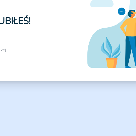
UBIŁEŚ!
żej.