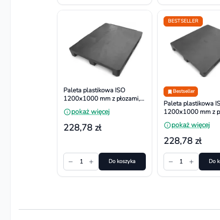
BESTSELLER
Paleta plastikowa ISO
Bestseller
1200x1000 mm z płozami,
Paleta plastikowa I
bortnice na krawędziach
pokaż więcej
1200x1000 mm z pł
powierzchnia
pokaż więcej
228,78 zł
antypoślizgowa
228,78 zł
−
+
−
+
1
Do koszyka
1
Do k