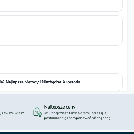
ie? Najlepsze Metody i Niezbędne Akcesoria
Najlepsze ceny
 , zawsze wiesz
Jeśli znajdziesz tańszą ofertę, prześlij ją
postaramy się zaproponować niższą cenę.