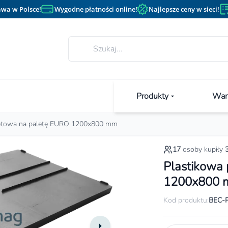
wa w Polsce!
Wygodne płatności online!
Najlepsze ceny w sieci!
Produkty
Wan
letowa na paletę EURO 1200x800 mm
17
osoby kupiły
Plastikowa
1200x800
Kod produktu:
BEC-