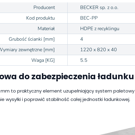
Producent
BECKER sp. z o.o.
Kod produktu
BEC-PP
Materiał
HDPE z recyklingu
Grubość ścianki [mm]
4
Wymiary zewnętrzne [mm]
1220 x 820 x 40
Waga [KG]
5.5
towa do zabezpieczenia ładunku
 mm to praktyczny element uzupełniający system paletowy
wysyłki i poprawić stabilność całej jednostki ładunkowej.