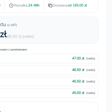
y
Wysyłka:
24-48h
Dostawa:
od 165.00 zł
ktu
(z VAT)
zł
48.00 zł (netto)
 razem z zamówieniem:
47.00 zł
(netto)
46.50 zł
(netto)
45.50 zł
(netto)
45.00 zł
(netto)
+