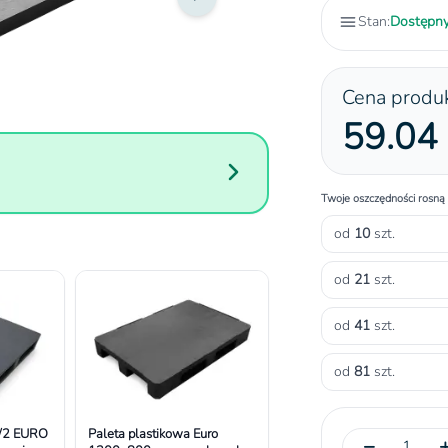
Stan:
Dostępn
Cena produ
59.04 
Twoje oszczędności rosną
od
10
szt.
od
21
szt.
od
41
szt.
od
81
szt.
1/2 EURO
Paleta plastikowa Euro
−