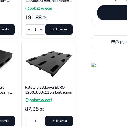
zami,
1200x800 mm, na płozach z
a
bortnicami
pokaż więcej
191,88 zł
−
+
oszyka
1
Do koszyka
Zapyt
uro
Paleta plastikowa EURO
ozami,
1200x800x125 z bortnicami
a
pokaż więcej
87,95 zł
−
+
oszyka
1
Do koszyka