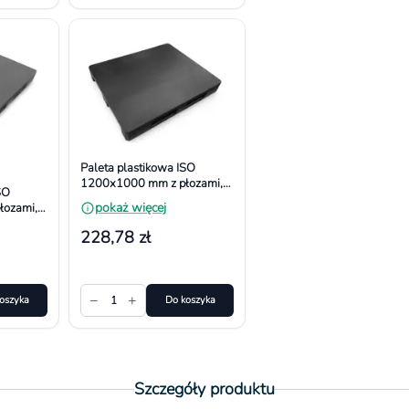
Paleta plastikowa ISO
1200x1000 mm z płozami,
SO
powierzchnia gładka
pokaż więcej
ozami,
228,78 zł
−
+
oszyka
1
Do koszyka
Szczegóły produktu