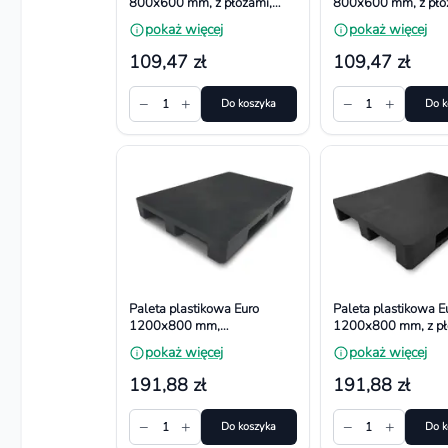
800x600 mm, z płozami,
800x600 mm, z pło
powierzchnia
powierzchnia gładk
pokaż więcej
pokaż więcej
antypoślizgowa
109,47 zł
109,47 zł
−
+
−
+
1
Do koszyka
1
Do k
Paleta plastikowa Euro
Paleta plastikowa E
1200x800 mm,
1200x800 mm, z pł
powierzchnia
powierzchnia gładk
pokaż więcej
pokaż więcej
antypoślizgowa
191,88 zł
191,88 zł
−
+
−
+
1
Do koszyka
1
Do k