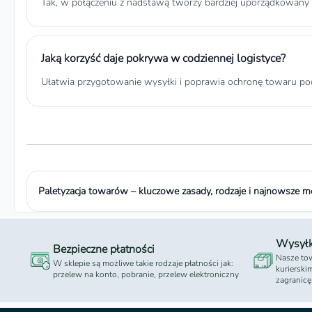
Tak, w połączeniu z nadstawą tworzy bardziej uporządkowany i
Jaką korzyść daje pokrywa w codziennej logistyce?
Ułatwia przygotowanie wysyłki i poprawia ochronę towaru po
Paletyzacja towarów – kluczowe zasady, rodzaje i najnowsze m
Wysył
Bezpieczne płatności
Nasze tow
W sklepie są możliwe takie rodzaje płatności jak:
kurierski
przelew na konto, pobranie, przelew elektroniczny
zagranicę