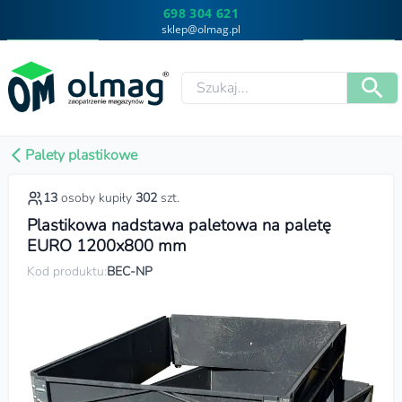
698 304 621
sklep@olmag.pl
Palety plastikowe
13
osoby kupiły
302
szt.
Plastikowa nadstawa paletowa na paletę
EURO 1200x800 mm
Kod produktu:
BEC-NP