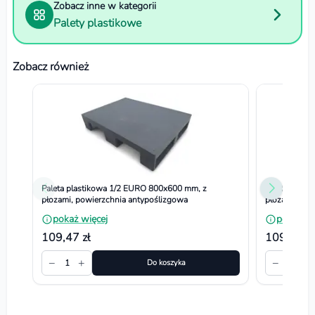
Zobacz inne w kategorii
Palety plastikowe
Zobacz również
Paleta plastikowa 1/2 EURO 800x600 mm, z
Paleta plast
płozami, powierzchnia antypoślizgowa
płozami, pow
pokaż więcej
pokaż wi
109,47 zł
109,47 zł
−
+
−
+
1
Do koszyka
1