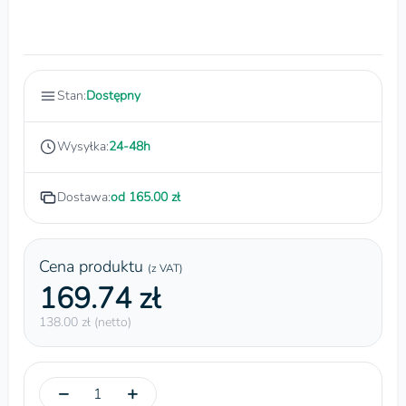
Stan:
Dostępny
Wysyłka:
24-48h
Dostawa:
od 165.00 zł
Cena produktu
(z VAT)
169.74 zł
138.00 zł (netto)
−
+