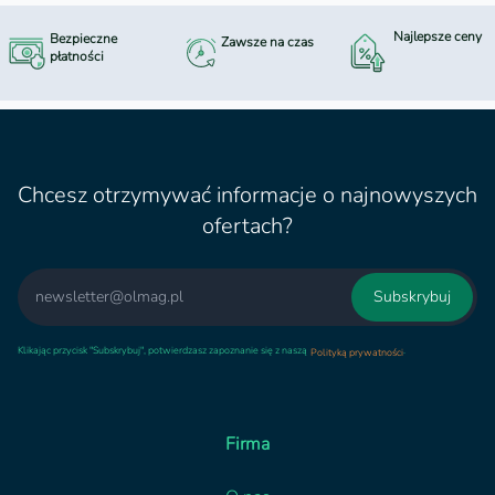
Najlepsze ceny
Bezpieczne
Zawsze na czas
płatności
Chcesz otrzymywać informacje o najnowyszych
ofertach?
Email
Subskrybuj
Klikając przycisk "Subskrybuj", potwierdzasz zapoznanie się z naszą
.
Polityką prywatności
Firma