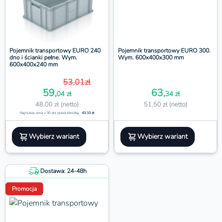
Pojemnik transportowy EURO 240
Pojemnik transportowy EURO 300.
dno i ścianki pełne. Wym.
Wym. 600x400x300 mm
600x400x240 mm
53.01zł
59,
63,
04 zł
34 zł
48.00 zł (netto)
51.50 zł (netto)
Najniższa cena z 30 dni przed obniżką:
43.10 zł
Wybierz wariant
Wybierz wariant
Dostawa: 24-48h
Promocja