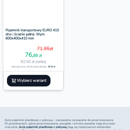
Pojemnik transportowy EURO 410
dno i ścianki pełne. Wym.
600x400x410 mm
71.95zł
76,
88 zł
62.50 zł (netto)
Najniższa cena z 30 dni przed obniżką:
58.50 zł
Wybierz wariant
Duże pojemniki plastikowe z pokrywą – niezawodne rozwiązanie do przechowywania
W przestrzeniach, gdzie przechowywanie, porządek i ochrona towarów mają kluczowe
znaczenie,
duże pojemniki plastikowe z pokrywą
stają się nieodzownym elementem