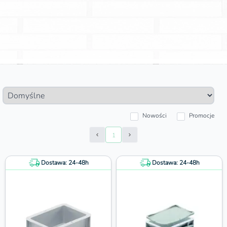
Nowości
Promocje
1
Prev Page
Next Page
Dostawa: 24-48h
Dostawa: 24-48h