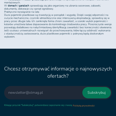
montażowych.
W
domach i garażach
sprawdzają się jako organizery na ubrania sezonowe, zabawki,
dokumenty, dekoracje czy sprzęt ogrodowy.
Praktyczne rozwiązanie na lata
Duże pojemniki plastikowe są inwestycją w porządek i wygodę. Dzięki swojej odporności na
zużycie mechaniczne, czynniki atmosferyczne oraz intensywną eksploatację, sprawdzą się w
pracy przez długie lata. Ich zamknięta forma chroni zawartość, a szeroki wybór pojemności i
kolorów umożliwia łatwe dopasowanie do konkretnego środowiska pracy. Przezroczyste wersje
pozwalają dodatkowo na natychmiastową identyfikację zawartości bez konieczności otwierania.
Jeśli szukasz uniwersalnych rozwiązań do przechowywania, które łączą solidność wykonania
z elastycznością zastosowania, duże plastikowe pojemniki z pokrywą będą doskonałym
wyborem.
Chcesz otrzymywać informacje o najnowyszych
ofertach?
Email
Subskrybuj
Klikając przycisk "Subskrybuj", potwierdzasz zapoznanie się z naszą
.
Polityką prywatności