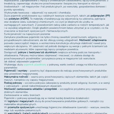
wyposażenia. Zaprojektowane z myślą o uniwersalnym zastosowaniu, łączą funkcjonalność z
trwałością, zapewniając skuteczne przechowywanie i bezpieczny transport w różnych
środowiskach – od magazynów i hal produkcyjnych, po warsztaty, gospodarstwa domowe i
punkty sprzedaży.
Wytrzymałe tworzywa – odporność na warunki i chemikalia
Duże pojemniki produkowane są z solidnych tworzyw sztucznych, takich jak
polipropylen (PP)
lub
polietylen (HDPE)
. Te materiały charakteryzują się odpornością na uderzenia, pęknięcia
oraz działanie wielu substancji chemicznych, co czyni je idealnymi do użytku w
wymagających warunkach. Z powodzeniem radzą sobie zarówno w niskich temperaturach, jak
i w wysokiej wilgotności. Dzięki gładkim powierzchniom łatwo utrzymać je w czystości, co ma
znaczenie w branżach spożywczych i farmaceutycznych.
Funkcjonalność na najwyższym poziomie
Zamykane plastikowe pojemniki nie tylko chronią zawartość przed kurzem, wilgocią czy
przypadkowymi zabrudzeniami, ale też oferują szereg udogodnień.
Możliwość sztaplowania
pozwala zaoszczędzić miejsce, a wzmocniona konstrukcja utrzymuje stabilność nawet przy
większym obciążeniu. W zależności od potrzeb dostępne są wersje z pełnymi ściankami lub
modelami ażurowymi, które zapewniają lepszy przepływ powietrza.
Dostępność
pokryw z tworzywa lub aluminium
zwiększa ochronę podczas transportu i
składowania. Pokrywy można łatwo zdejmować i mocować, co ułatwia dostęp do
przechowywanych przedmiotów i przyspiesza pracę w magazynie lub warsztacie.
Jak dobrać odpowiedni pojemnik?
Wybierając duży
pojemnik plastikowy
z pokrywą, warto zwrócić uwagę na kilka kluczowych
parametrów:
Pojemność i wymiary
– powinny być dopasowane do rodzaju przechowywanych produktów
oraz przestrzeni magazynowej.
Maksymalna nośność
– ważna przy przechowywaniu cięższych elementów, takich jak części
maszyn, narzędzia czy zapasy magazynowe.
Rodzaj pokrywy
– szczelna pokrywa zabezpieczy produkty przed wilgocią i kurzem, a w wersji
z zatrzaskami – przed niekontrolowanym otwarciem.
Możliwość zastosowania wkładów i przegródek
– szczególnie przydatne przy segregowaniu
drobnych elementów.
Zastosowanie w wielu branżach
Pojemniki z pokrywą sprawdzają się w niemal każdej dziedzinie działalności:
W
logistyce i magazynach
służą do przechowywania produktów gotowych, narzędzi czy
materiałów eksploatacyjnych.
W
przemyśle spożywczym
umożliwiają higieniczne składowanie żywności – warzyw, owoców,
mięs lub wyrobów piekarniczych.
W
warsztatach i halach produkcyjnych
pozwalają na uporządkowanie narzędzi i elementów