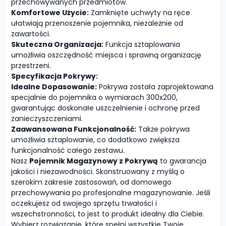
przechowywanych przedmiotów.
Komfortowe Użycie:
Zamknięte uchwyty na ręce
ułatwiają przenoszenie pojemnika, niezależnie od
zawartości.
Skuteczna Organizacja:
Funkcja sztaplowania
umożliwia oszczędność miejsca i sprawną organizację
przestrzeni.
Specyfikacja Pokrywy:
Idealne Dopasowanie:
Pokrywa została zaprojektowana
specjalnie do pojemnika o wymiarach 300x200,
gwarantując doskonałe uszczelnienie i ochronę przed
zanieczyszczeniami.
Zaawansowana Funkcjonalność:
Także pokrywa
umożliwia sztaplowanie, co dodatkowo zwiększa
funkcjonalność całego zestawu.
Nasz
Pojemnik Magazynowy z Pokrywą
to gwarancja
jakości i niezawodności. Skonstruowany z myślą o
szerokim zakresie zastosowań, od domowego
przechowywania po profesjonalne magazynowanie. Jeśli
oczekujesz od swojego sprzętu trwałości i
wszechstronności, to jest to produkt idealny dla Ciebie.
Wybierz rozwiązanie, które spełni wszystkie Twoje