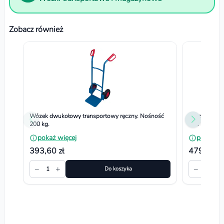
Zobacz również
Wózek dwukołowy transportowy ręczny. Nośność
Wózek dwuko
200 kg.
250 kg
pokaż więcej
pokaż wi
393,60 zł
479,70 zł
−
+
−
+
1
Do koszyka
1