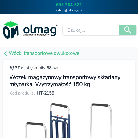
698 304 621
sklep@olmag.pl
Wózki transportowe dwukołowe
37
osoby kupiły
38
szt.
Wózek magazynowy transportowy składany
młynarka. Wytrzymałość 150 kg
Kod produktu:
HT-2155