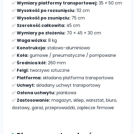
✅
Wymiary platformy transportowej:
35 × 50 cm
✅
Wysokość po rozsunięciu:
112 cm
✅
Wysokość po zsunięciu:
75 cm
✅
Szerokość całkowita:
45 cm
✅
Wymiary po złożeniu:
70 × 45 × 30 cm
✅
Waga wózka:
8 kg
✅
Konstrukcja:
stalowo-aluminiowa
✅
Koła:
gumowe / pneumatyczne / pompowane
✅
Średnica kół:
260 mm
✅
Felgi:
tworzywo sztuczne
✅
Platforma:
składana platforma transportowa
✅
Uchwyt:
składany uchwyt transportowy
✅
Osłona uchwytu:
piankowa
✅
Zastosowanie:
magazyn, sklep, warsztat, biuro,
dostawy, garaż, przeprowadzki, zaplecze firmowe