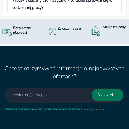
Wózek składany czy klasyczny - co lepiej sprawdzi się w
codziennej pracy?
Najlepsze ceny
Bezpieczne
Zawsze na czas
płatności
Chcesz otrzymywać informacje o najnowyszych
ofertach?
Email
Subskrybuj
Klikając przycisk "Subskrybuj", potwierdzasz zapoznanie się z naszą
.
Polityką prywatności