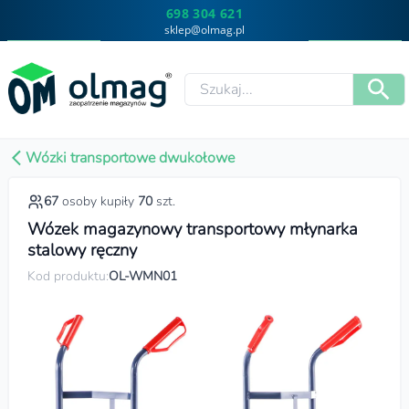
698 304 621
sklep@olmag.pl
Wózki transportowe dwukołowe
67
osoby kupiły
70
szt.
Wózek magazynowy transportowy młynarka
stalowy ręczny
Kod produktu:
OL-WMN01