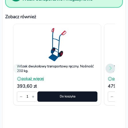
Zobacz również
Wózek dwukołowy transportowy ręczny. Nośność
Wózek dwuko
200 kg.
250 kg
pokaż więcej
pokaż wi
393,60 zł
479,70 zł
−
+
−
+
1
Do koszyka
1