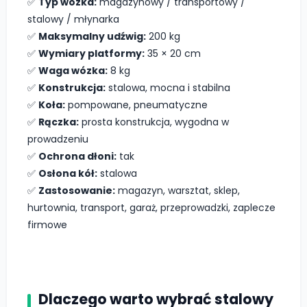
✅
Typ wózka:
magazynowy / transportowy /
stalowy / młynarka
✅
Maksymalny udźwig:
200 kg
✅
Wymiary platformy:
35 × 20 cm
✅
Waga wózka:
8 kg
✅
Konstrukcja:
stalowa, mocna i stabilna
✅
Koła:
pompowane, pneumatyczne
✅
Rączka:
prosta konstrukcja, wygodna w
prowadzeniu
✅
Ochrona dłoni:
tak
✅
Osłona kół:
stalowa
✅
Zastosowanie:
magazyn, warsztat, sklep,
hurtownia, transport, garaż, przeprowadzki, zaplecze
firmowe
Dlaczego warto wybrać stalowy