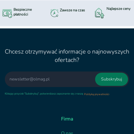
Najlepsze ceny
Bezpieczne
Zawsze na czas
płatności
Chcesz otrzymywać informacje o najnowyszych
ofertach?
Email
Subskrybuj
Klikając przycisk "Subskrybuj", potwierdzasz zapoznanie się z naszą
.
Polityką prywatności
Firma
O nas