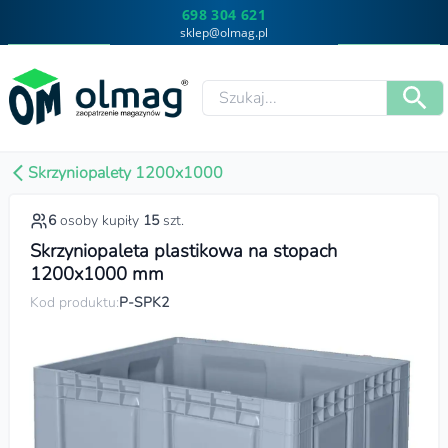
698 304 621
sklep@olmag.pl
Skrzyniopalety 1200x1000
6
osoby kupiły
15
szt.
Skrzyniopaleta plastikowa na stopach
1200x1000 mm
Kod produktu:
P-SPK2