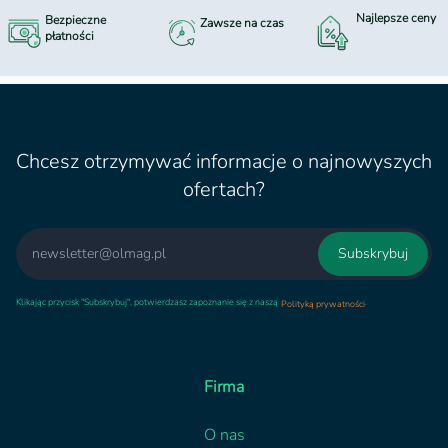
Najlepsze ceny
Bezpieczne
Zawsze na czas
płatności
Chcesz otrzymywać informacje o najnowyszych
ofertach?
Email
Subskrybuj
Klikając przycisk "Subskrybuj", potwierdzasz zapoznanie się z naszą
.
Polityką prywatności
Firma
O nas