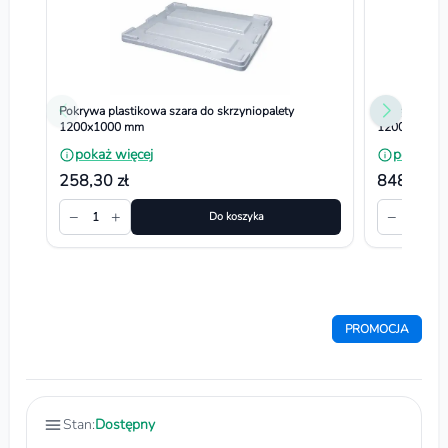
Pokrywa plastikowa szara do skrzyniopalety
Skrzyniopale
1200x1000 mm
1200x1000 mm
pokaż więcej
pokaż wi
258,30 zł
848,70 zł
−
+
−
+
1
Do koszyka
1
PROMOCJA
Stan:
Dostępny