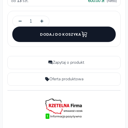
od
13
szt.
600.00 zł
(netto)
−
+
DODAJ DO KOSZYKA
Zapytaj o produkt
Oferta produktowa