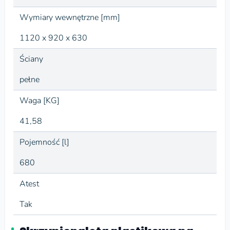
Wymiary wewnętrzne [mm]
1120 x 920 x 630
Ściany
pełne
Waga [KG]
41,58
Pojemność [l]
680
Atest
Tak