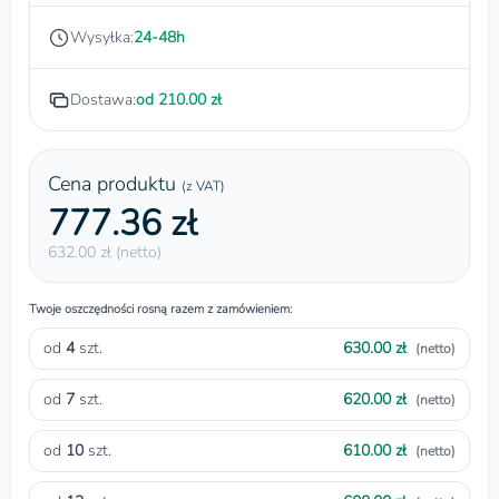
Wysyłka:
24-48h
Dostawa:
od 210.00 zł
Cena produktu
(z VAT)
777.36 zł
632.00 zł (netto)
Twoje oszczędności rosną razem z zamówieniem:
od
4
szt.
630.00 zł
(netto)
od
7
szt.
620.00 zł
(netto)
od
10
szt.
610.00 zł
(netto)