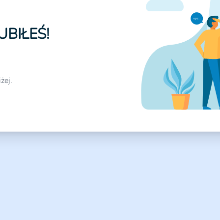
UBIŁEŚ!
żej.