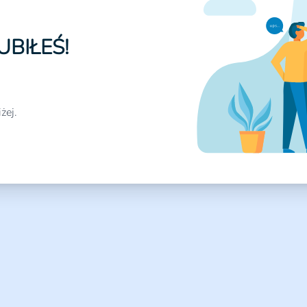
UBIŁEŚ!
żej.