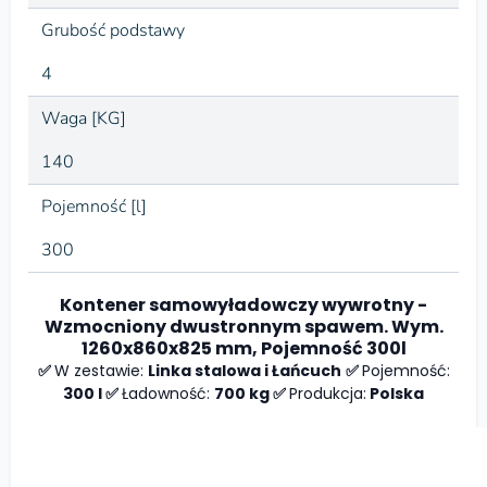
Grubość podstawy
4
Waga [KG]
140
Pojemność [l]
300
Kontener samowyładowczy wywrotny -
Wzmocniony dwustronnym spawem. Wym.
1260x860x825 mm, Pojemność 300l
✅
W zestawie:
Linka stalowa i Łańcuch
✅
Pojemność:
300 l ✅
Ładowność:
700 kg ✅
Produkcja:
Polska