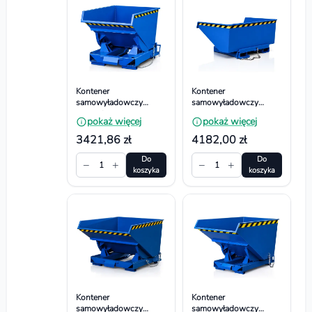
Kontener
Kontener
samowyładowczy
samowyładowczy
wywrotny -
wywrotny -
pokaż więcej
pokaż więcej
Dwustronnie spawany.
Dwustronnie spawany.
Wym. 1450x864x884
Wym. 1240x1700x771
3421,86 zł
4182,00 zł
mm, Pojemność 600l
mm, Pojemność 800l
Do
Do
−
+
−
+
1
1
koszyka
koszyka
Kontener
Kontener
samowyładowczy
samowyładowczy