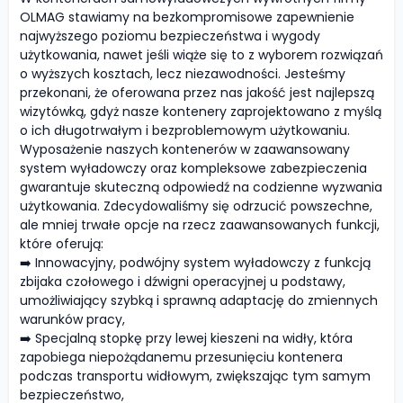
OLMAG stawiamy na bezkompromisowe zapewnienie
najwyższego poziomu bezpieczeństwa i wygody
użytkowania, nawet jeśli wiąże się to z wyborem rozwiązań
o wyższych kosztach, lecz niezawodności. Jesteśmy
przekonani, że oferowana przez nas jakość jest najlepszą
wizytówką, gdyż nasze kontenery zaprojektowano z myślą
o ich długotrwałym i bezproblemowym użytkowaniu.
Wyposażenie naszych kontenerów w zaawansowany
system wyładowczy oraz kompleksowe zabezpieczenia
gwarantuje skuteczną odpowiedź na codzienne wyzwania
użytkowania. Zdecydowaliśmy się odrzucić powszechne,
ale mniej trwałe opcje na rzecz zaawansowanych funkcji,
które oferują:
➡️ Innowacyjny, podwójny system wyładowczy z funkcją
zbijaka czołowego i dźwigni operacyjnej u podstawy,
umożliwiający szybką i sprawną adaptację do zmiennych
warunków pracy,
➡️ Specjalną stopkę przy lewej kieszeni na widły, która
zapobiega niepożądanemu przesunięciu kontenera
podczas transportu widłowym, zwiększając tym samym
bezpieczeństwo,