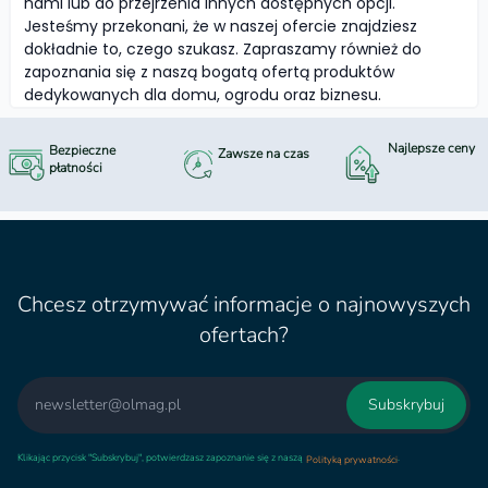
nami lub do przejrzenia innych dostępnych opcji.
Jesteśmy przekonani, że w naszej ofercie znajdziesz
dokładnie to, czego szukasz. Zapraszamy również do
zapoznania się z naszą bogatą ofertą produktów
dedykowanych dla domu, ogrodu oraz biznesu.
Najlepsze ceny
Bezpieczne
Zawsze na czas
płatności
Chcesz otrzymywać informacje o najnowyszych
ofertach?
Email
Subskrybuj
Klikając przycisk "Subskrybuj", potwierdzasz zapoznanie się z naszą
.
Polityką prywatności