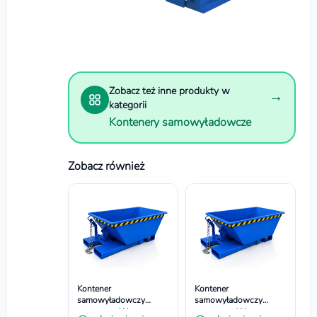
Zobacz też inne produkty w
→
kategorii
Kontenery samowyładowcze
Zobacz również
Kontener
Kontener
samowyładowczy
samowyładowczy
wywrotny. Wym.
wywrotny. Wym.