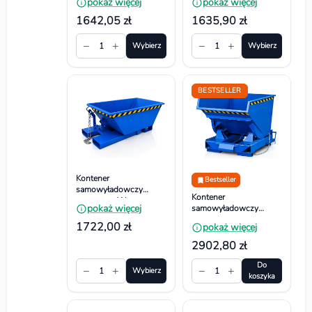
pokaż więcej
pokaż więcej
1210x747x419 mm,
1210x1047x419 mm,
Pojemność 150l
Pojemność 250l
1642,05 zł
1635,90 zł
−
+
−
+
1
Wybierz
1
Wybierz
BESTSELLER
Kontener
Bestseller
samowyładowczy
Kontener
wywrotny. Wym.
pokaż więcej
samowyładowczy
1393x780x577 mm,
wywrotny -
Pojemność 300l
1722,00 zł
pokaż więcej
Dwustronnie spawany.
Wym. 1240x844x771
2902,80 zł
mm, Pojemność 300l
Do
−
+
−
+
1
Wybierz
1
koszyka