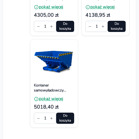
wywrotny -
wywrotny -
pokaż więcej
pokaż więcej
Dwustronnie spawany.
Dwustronnie spawany.
Wym. 1450x1314x884
Wym.
4305,00 zł
4138,95 zł
mm, Pojemność 900l
1803x1064x1066 mm,
Pojemność 1100l
Do
Do
−
+
−
+
1
1
koszyka
koszyka
Kontener
samowyładowczy
wywrotny -
pokaż więcej
Dwustronnie spawany.
Wym.
5018,40 zł
1803x1544x1066 mm,
Pojemność 1500l
Do
−
+
1
koszyka