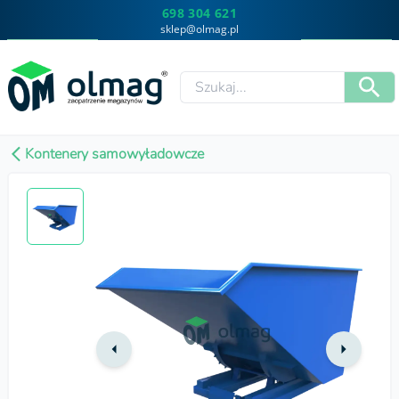
698 304 621
sklep@olmag.pl
Kontenery samowyładowcze