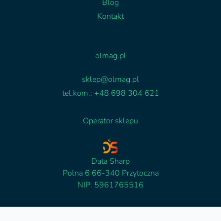
Blog
Kontakt
Facebook
Linkedin
olmag.pl
sklep@olmag.pl
tel.kom.: +48 698 304 621
Operator sklepu
Data Sharp
Polna 6 66-340 Przytoczna
NIP: 5961765516