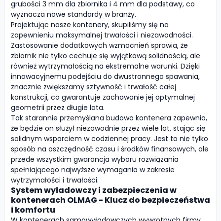
grubości 3 mm dla zbiornika i 4 mm dla podstawy, co
wyznacza nowe standardy w branży.
Projektując nasze kontenery, skupiliśmy się na
zapewnieniu maksymalnej trwałości i niezawodności.
Zastosowanie dodatkowych wzmocnień sprawia, że
zbiornik nie tylko cechuje się wyjątkową solidnością, ale
również wytrzymałością na ekstremalne warunki. Dzięki
innowacyjnemu podejściu do dwustronnego spawania,
znacznie zwiększamy sztywność i trwałość całej
konstrukcji, co gwarantuje zachowanie jej optymalnej
geometrii przez długie lata.
Tak starannie przemyślana budowa kontenera zapewnia,
że będzie on służył niezawodnie przez wiele lat, stając się
solidnym wsparciem w codziennej pracy. Jest to nie tylko
sposób na oszczędność czasu i środków finansowych, ale
przede wszystkim gwarancja wyboru rozwiązania
spełniającego najwyższe wymagania w zakresie
wytrzymałości i trwałości.
System wyładowczy i zabezpieczenia w
kontenerach OLMAG - Klucz do bezpieczeństwa
i komfortu
W kontenerach samowyładowczych wywrotnych firmy