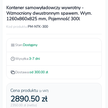
Kontener samowyładowczy wywrotny -
Wzmocniony dwustronnym spawem. Wym.
1260x860x825 mm, Pojemność 300l
Kod produktu:
PM-NTK-300
Stan:
Dostępny
Wysyłka:
3-7 dni
Dostawa:
od 300.00 zł
Cena produktu
(z VAT)
2890.50 zł
2350.00 zł (netto)