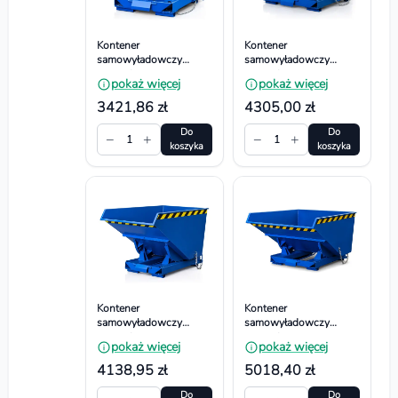
Kontener
Kontener
samowyładowczy
samowyładowczy
wywrotny -
wywrotny -
pokaż więcej
pokaż więcej
Dwustronnie spawany.
Dwustronnie spawany.
Wym. 1450x864x884
Wym. 1450x1314x884
3421,86 zł
4305,00 zł
mm, Pojemność 600l
mm, Pojemność 900l
Do
Do
−
+
−
+
1
1
koszyka
koszyka
Kontener
Kontener
samowyładowczy
samowyładowczy
wywrotny -
wywrotny -
pokaż więcej
pokaż więcej
Dwustronnie spawany.
Dwustronnie spawany.
Wym.
Wym.
4138,95 zł
5018,40 zł
1803x1064x1066 mm,
1803x1544x1066 mm,
Pojemność 1100l
Pojemność 1500l
Do
Do