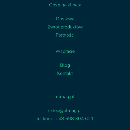
Obsługa klineta
Dostawa
Zwrot produktów
Płatności
Wspracie
Blog
Kontakt
Facebook
Linkedin
olmag.pl
sklep@olmag.pl
tel.kom.: +48 698 304 621