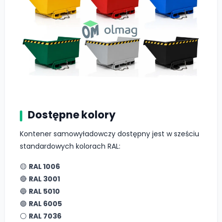
Dostępne kolory
Kontener samowyładowczy dostępny jest w sześciu
standardowych kolorach RAL:
🟡
RAL 1006
🔴
RAL 3001
🔵
RAL 5010
🟢
RAL 6005
⚪
RAL 7036