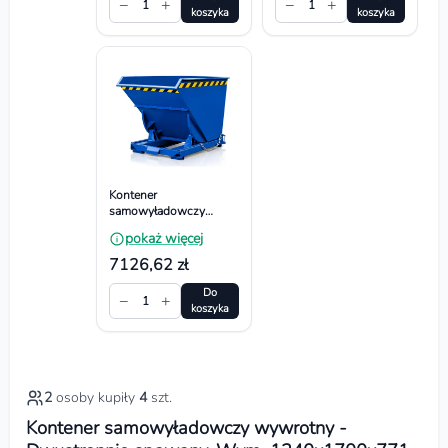
−
+
−
+
1
1
koszyka
koszyka
Kontener
samowyładowczy
wywrotny -
pokaż więcej
Dwustronnie spawany.
Wym.
7126,62 zł
2050x1300x1410 mm,
Pojemność 2000l
Do
−
+
1
koszyka
2
osoby kupiły
4
szt.
Kontener samowyładowczy wywrotny -