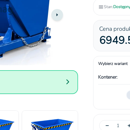
Stan:
Dostępn
Cena produ
6949.5
Wybierz wariant
Kontener:
−