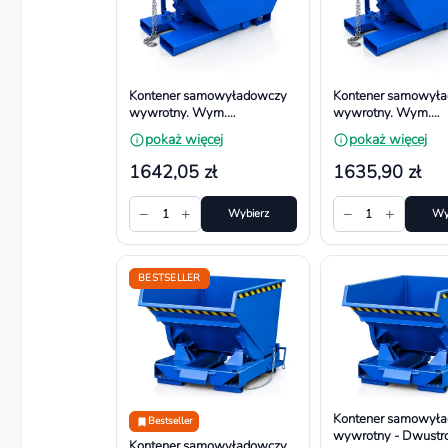
Kontener samowyładowczy
Kontener samowył
wywrotny. Wym.
wywrotny. Wym.
1210x747x419 mm,
1210x1047x419 m
pokaż więcej
pokaż więcej
Pojemność 150l
Pojemność 250l
1642,05 zł
1635,90 zł
−
+
−
+
1
Wybierz
1
Wy
BESTSELLER
Kontener samowył
Bestseller
wywrotny - Dwustr
Kontener samowyładowczy