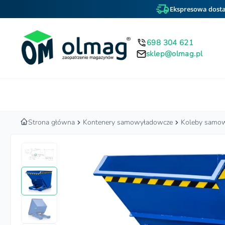
Ekspresowa dosta
698 304 621
sklep@olmag.pl
Home
Strona główna
Kontenery samowyładowcze
Koleby samo