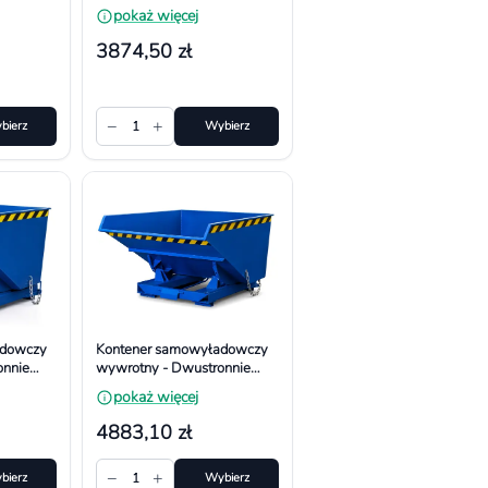
spawany. Wym.
pokaż więcej
,
1240x1700x771 mm,
Pojemność 800l
3874,50 zł
−
+
bierz
1
Wybierz
adowczy
Kontener samowyładowczy
onnie
wywrotny - Dwustronnie
spawany. Wym.
pokaż więcej
mm,
1803x1544x1066 mm,
Pojemność 1500l
4883,10 zł
−
+
bierz
1
Wybierz