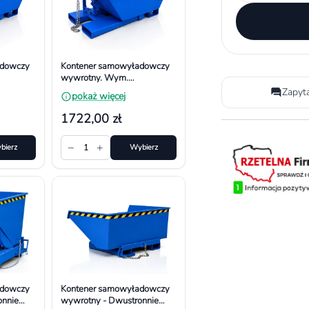
adowczy
Kontener samowyładowczy
wywrotny. Wym.
m,
1393x780x577 mm,
Zapyt
pokaż więcej
Pojemność 300l
1722,00 zł
−
+
bierz
1
Wybierz
adowczy
Kontener samowyładowczy
onnie
wywrotny - Dwustronnie