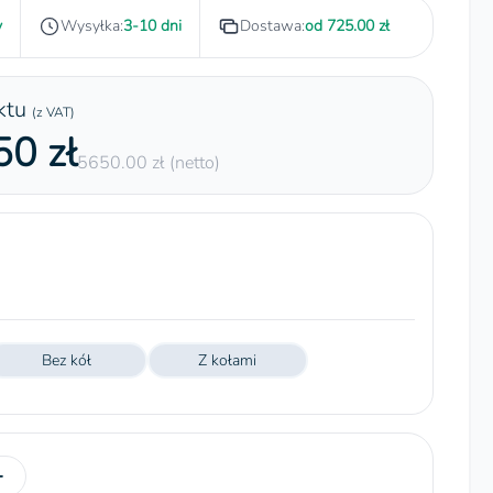
y
Wysyłka:
3-10 dni
Dostawa:
od 725.00 zł
ktu
(z VAT)
0 zł
5650.00 zł (netto)
Bez kół
Z kołami
+