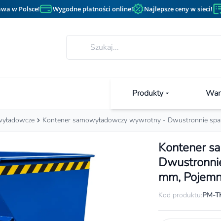
wa w Polsce!
Wygodne płatności online!
Najlepsze ceny w sieci!
Produkty
Wan
wyładowcze
Kontener samowyładowczy wywrotny - Dwustronnie sp
Kontener s
Dwustronni
mm, Pojemn
Kod produktu:
PM-T