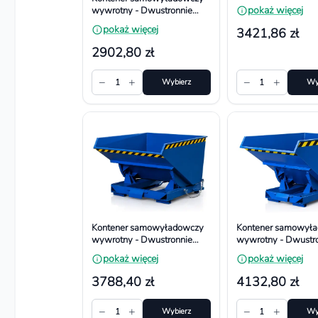
spawany. Wym.
pokaż więcej
wywrotny - Dwustronnie
1450x864x884 mm
spawany. Wym.
Pojemność 600l
pokaż więcej
3421,86 zł
1240x844x771 mm,
Pojemność 300l
2902,80 zł
−
+
−
+
1
Wybierz
1
Wy
Kontener samowyładowczy
Kontener samowył
wywrotny - Dwustronnie
wywrotny - Dwustr
spawany. Wym.
spawany. Wym.
pokaż więcej
pokaż więcej
1450x1314x884 mm,
1803x1064x1066 
Pojemność 900l
Pojemność 1100l
3788,40 zł
4132,80 zł
−
+
−
+
1
Wybierz
1
Wy