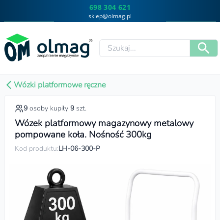
698 304 621
sklep@olmag.pl
Wózki platformowe ręczne
9
osoby kupiły
9
szt.
Wózek platformowy magazynowy metalowy
pompowane koła. Nośność 300kg
Kod produktu:
LH-06-300-P