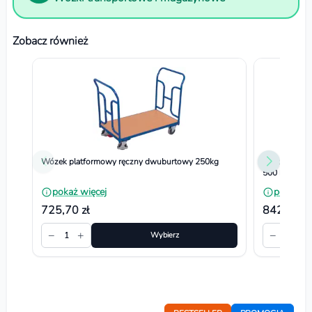
Zobacz również
Wózek platformowy ręczny dwuburtowy 250kg
Wózek platfo
500 kg. Płyt
pokaż więcej
pokaż wi
725,70 zł
842,55 zł
−
+
−
+
1
Wybierz
1