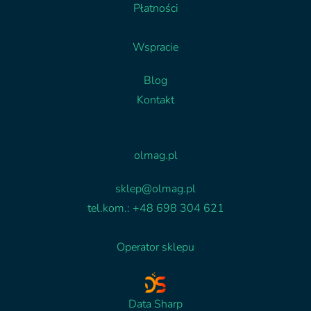
Płatności
Wspracie
Blog
Kontakt
Facebook
Linkedin
olmag.pl
sklep@olmag.pl
tel.kom.: +48 698 304 621
Operator sklepu
Data Sharp