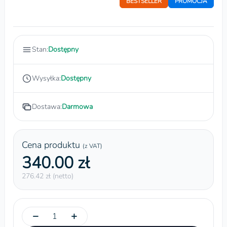
BESTSELLER
PROMOCJA
Stan:
Dostępny
Wysyłka:
Dostępny
Dostawa:
Darmowa
Cena produktu
(z VAT)
340.00 zł
276.42 zł (netto)
−
+