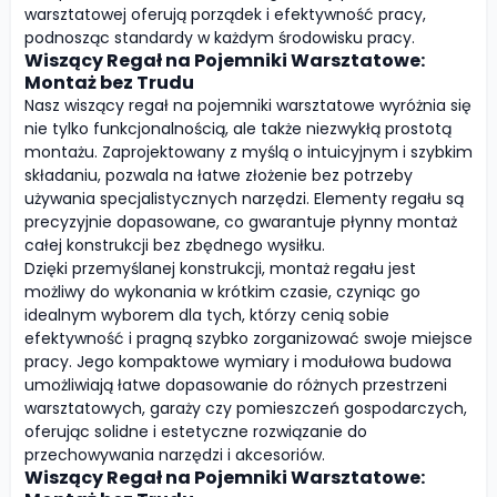
warsztatowej oferują porządek i efektywność pracy,
podnosząc standardy w każdym środowisku pracy.
Wiszący Regał na Pojemniki Warsztatowe:
Montaż bez Trudu
Nasz wiszący regał na pojemniki warsztatowe wyróżnia się
nie tylko funkcjonalnością, ale także niezwykłą prostotą
montażu. Zaprojektowany z myślą o intuicyjnym i szybkim
składaniu, pozwala na łatwe złożenie bez potrzeby
używania specjalistycznych narzędzi. Elementy regału są
precyzyjnie dopasowane, co gwarantuje płynny montaż
całej konstrukcji bez zbędnego wysiłku.
Dzięki przemyślanej konstrukcji, montaż regału jest
możliwy do wykonania w krótkim czasie, czyniąc go
idealnym wyborem dla tych, którzy cenią sobie
efektywność i pragną szybko zorganizować swoje miejsce
pracy. Jego kompaktowe wymiary i modułowa budowa
umożliwiają łatwe dopasowanie do różnych przestrzeni
warsztatowych, garaży czy pomieszczeń gospodarczych,
oferując solidne i estetyczne rozwiązanie do
przechowywania narzędzi i akcesoriów.
Wiszący Regał na Pojemniki Warsztatowe: