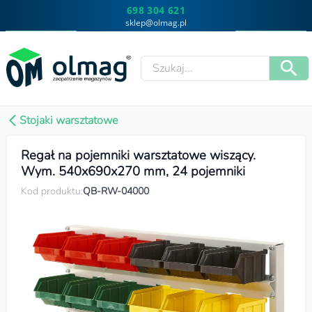
698 304 621
sklep@olmag.pl
Stojaki warsztatowe
Regał na pojemniki warsztatowe wiszący.
Wym. 540x690x270 mm, 24 pojemniki
Kod produktu:
QB-RW-04000