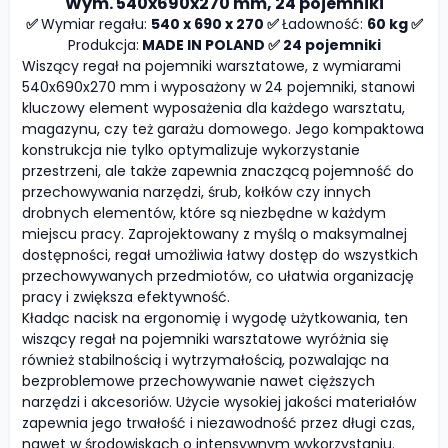
Wym. 540x690x270 mm, 24 pojemniki
✅
Wymiar regału:
540 x 690 x 270 ✅
Ładowność:
60 kg ✅
Produkcja:
MADE IN POLAND ✅ 24 pojemniki
Wiszący regał na pojemniki warsztatowe, z wymiarami
540x690x270 mm i wyposażony w 24 pojemniki, stanowi
kluczowy element wyposażenia dla każdego warsztatu,
magazynu, czy też garażu domowego. Jego kompaktowa
konstrukcja nie tylko optymalizuje wykorzystanie
przestrzeni, ale także zapewnia znaczącą pojemność do
przechowywania narzędzi, śrub, kołków czy innych
drobnych elementów, które są niezbędne w każdym
miejscu pracy. Zaprojektowany z myślą o maksymalnej
dostępności, regał umożliwia łatwy dostęp do wszystkich
przechowywanych przedmiotów, co ułatwia organizację
pracy i zwiększa efektywność.
Kładąc nacisk na ergonomię i wygodę użytkowania, ten
wiszący regał na pojemniki warsztatowe wyróżnia się
również stabilnością i wytrzymałością, pozwalając na
bezproblemowe przechowywanie nawet cięższych
narzędzi i akcesoriów. Użycie wysokiej jakości materiałów
zapewnia jego trwałość i niezawodność przez długi czas,
nawet w środowiskach o intensywnym wykorzystaniu.