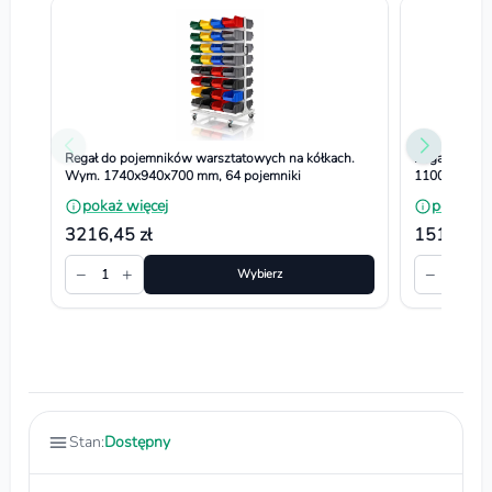
Regał do pojemników warsztatowych na kółkach.
Regał do po
Wym. 1740x940x700 mm, 64 pojemniki
1100x660x3
pokaż więcej
pokaż wi
3216,45 zł
1512,90 
−
+
−
+
1
Wybierz
1
Stan:
Dostępny