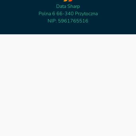
Data Sharp
Polna 6 66-340 Przytoczna
NIP: 5961765516