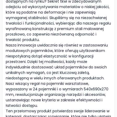
dostępnych na rynku? Sekret tkwi w zdecydowanym
odejściu od wykorzystywania materiałów o niskiej jakości,
które są podatne na deformacje i nie zapewniają
wymaganej stabilności. Skupiliśmy się na niezachwianej
trwałości i funkcjonalności, wybierając dla naszego regału
wyrafinowaną konstrukcję z premium stali malowanej
proszkowo, co zapewnia niezrównaną odporność i
trwałość produktu.
Nasza innowacja uwidacznia się również w zastosowaniu
modułowych pojemników, które oferują użytkownikom
niespotykaną dotąd elastyczność w konfiguracji
przestrzeni. Dzięki tej możliwości, każdy może
indywidualnie dostosować układ pojemników do swoich
unikalnych wymagań, co jest kluczową zaletą,
niedostępną w wielu innych oferowanych produktach.
Nasz wiszący regał na pojemniki warsztatowe,
wyposażony w 24 pojemniki i o wymiarach 540x690x270
mm, rewolucjonizuje organizację narzędzi i akcesoriów,
ustanawiając nowe kryteria w zakresie efektywności i
łatwości dostępu.
Ten przełomowy produkt potwierdza swoje liderowanie w
kategorii, dostarczając rozwiązanie, które nie tylko ułatwia