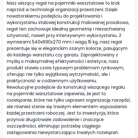
Nasz wiszący regał na pojemniki warsztatowe to krok
naprzód w technologii organizacji przestrzeni. Dzięki
nowatorskiemu podejściu do projektowania i
wykorzystaniu stalowej konstrukcji malowanej proszkowo,
regał ten zachowuje idealną geometrię i niezachwianą
sztywność, nawet przy intensywnym wykorzystaniu. Z
wymiarami 540x690x270 mm i wagą 15 kg, nasz regał
prezentuje się w eleganckim szarym kolorze, pasującym
do każdego warsztatu czy garażu. Zaprojektowany z
myślą o maksymalnej efektywności i estetyce, nasz
produkt stawia czoła typowym problemom rynkowym,
oferując nie tylko wyjątkową wytrzymałość, ale i
praktyczność w codziennym użytkowaniu.
Rewolucyjne podejście do konstrukcji wiszącego regału
na pojemniki warsztatowe zapewnia, że jest to
rozwiązanie, które nie tylko usprawni organizację narzędzi,
ale również stanie się trwałym elementem wyposażenia
każdej przestrzeni roboczej. Jest to inwestycja, która
przynosi długotrwałe zadowolenie i znaczące
oszczędności, eliminując potrzebę ciągłego
zastępowania niewystarczająco trwałych rozwiązań.