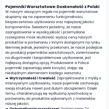
Pojemniki Warsztatowe: Doskonałość z Polski
W naszym wiszącym regale na pojemniki warsztatowe
skupiamy się na zapewnieniu funkcjonalności,
bezpieczeństwa użytkowania oraz najwyższej jakości
komponentów. Świadomi jesteśmy, że nasze
zaangażowanie w wysoką jakość i przemyślane
rozwiązania może skutkować wyższą ceną naszych
produktów w porównaniu z innymi dostępnymi na rynku.
Niemniej jednak, jesteśmy przekonani, że nasze podejście
do produkcji pojemników warsztatowych, zorientowane
na długotrwałe i bezproblemowe użytkowanie, jest
najlepszą dostępną opcją. Produkowane w Polsce
pojemniki zapewniają wiele korzyści, stając się
niezbędnym elementem każdego warsztatu:
➡️
Wytrzymałość i trwałość
: Zaprojektowane z myślą o
intensywnym użytkowaniu, nasze pojemniki zachowują
swoją strukturę nawet pod dużym obciążeniem. Dzięki
temu, charakteryzują się wydłużoną żywotnością w
porównaniu do produktów wykonanych z materiałów
niższej jakości.
➡️
Optymalizacja przestrzeni
: Dostarczamy 24