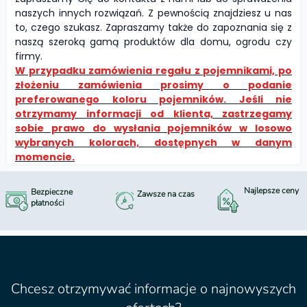
naszych innych rozwiązań. Z pewnością znajdziesz u nas
to, czego szukasz. Zapraszamy także do zapoznania się z
naszą szeroką gamą produktów dla domu, ogrodu czy
firmy.
W przypadku zamówienia regału z pojemnikami, po
złożeniu zamówienia prosimy o podanie
preferowanego koloru pojemników. Jeśli nie
otrzymamy informacji od klienta, zastrzegamy
sobie prawo do wysłania pojemników w losowo
wybranych kolorach, dostępnych w danym
momencie.
Najlepsze ceny
Bezpieczne
Zawsze na czas
płatności
Chcesz otrzymywać informacje o najnowyszych