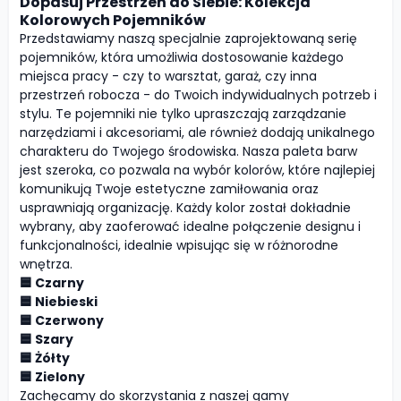
Dopasuj Przestrzeń do Siebie: Kolekcja
Kolorowych Pojemników
Przedstawiamy naszą specjalnie zaprojektowaną serię
pojemników, która umożliwia dostosowanie każdego
miejsca pracy - czy to warsztat, garaż, czy inna
przestrzeń robocza - do Twoich indywidualnych potrzeb i
stylu. Te pojemniki nie tylko upraszczają zarządzanie
narzędziami i akcesoriami, ale również dodają unikalnego
charakteru do Twojego środowiska. Nasza paleta barw
jest szeroka, co pozwala na wybór kolorów, które najlepiej
komunikują Twoje estetyczne zamiłowania oraz
usprawniają organizację. Każdy kolor został dokładnie
wybrany, aby zaoferować idealne połączenie designu i
funkcjonalności, idealnie wpisując się w różnorodne
wnętrza.
🟦 Czarny
🟦 Niebieski
🟦 Czerwony
🟦 Szary
🟦 Żółty
🟦 Zielony
Zachęcamy do skorzystania z naszej gamy