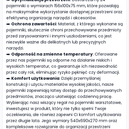
pojemniki o wymiarach 156x100x75 mm, które pozwalają
na maksymalne wykorzystanie dostępnej przestrzeni oraz
efektywną organizację narzędzi i akcesoriów.
➡️
Ochrona zawartości
: Materiał, z którego wykonane są
pojemniki, skutecznie chroni przechowywane przedmioty
przed zarysowaniami i innymi uszkodzeniami, co jest
niezwykle ważne dla delikatnych lub precyzyjnych
narzędzi.
➡️
Odporność na zmienne temperatury
: Oferowane
przez nas pojemniki są odporne na działanie niskich i
wysokich temperatur, co gwarantuje ich niezawodność
przez cały rok, eliminując ryzyko pęknięć czy deformacji.
➡️
Komfort użytkowania
: Dzięki przemyślanej
konstrukcji i użyciu materiałów wysokiej jakości, nasze
pojemniki zapewniają łatwy dostęp do przechowywanych
przedmiotów, znacząco ułatwiając codzienną pracę.
Wybierając nasz wiszący regał na pojemniki warsztatowe,
inwestujesz w produkt, który nie tylko spełni Twoje
oczekiwania, ale również zapewni Ci komfort użytkowania
przez długie lata. Jego wymiary 540x690x270 mm oraz
kompleksowe rozwiązanie do organizacji przestrzeni