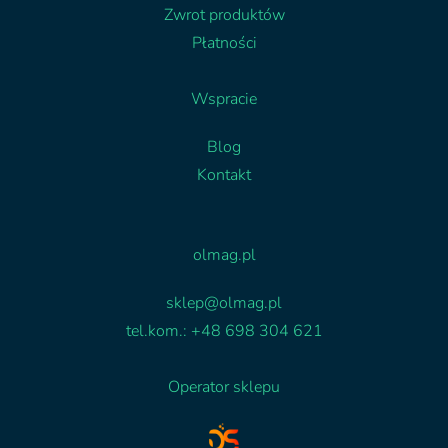
Zwrot produktów
Płatności
Wspracie
Blog
Kontakt
Facebook
Linkedin
olmag.pl
sklep@olmag.pl
tel.kom.: +48 698 304 621
Operator sklepu