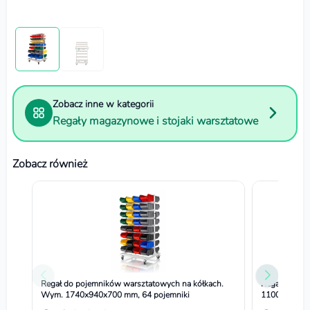
Zobacz inne w kategorii
Regały magazynowe i stojaki warsztatowe
Zobacz również
Regał do pojemników warsztatowych na kółkach.
Regał do po
Wym. 1740x940x700 mm, 64 pojemniki
1100x660x3