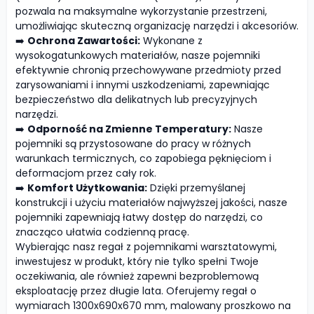
pozwala na maksymalne wykorzystanie przestrzeni,
umożliwiając skuteczną organizację narzędzi i akcesoriów.
➡️
Ochrona Zawartości:
Wykonane z
wysokogatunkowych materiałów, nasze pojemniki
efektywnie chronią przechowywane przedmioty przed
zarysowaniami i innymi uszkodzeniami, zapewniając
bezpieczeństwo dla delikatnych lub precyzyjnych
narzędzi.
➡️
Odporność na Zmienne Temperatury:
Nasze
pojemniki są przystosowane do pracy w różnych
warunkach termicznych, co zapobiega pęknięciom i
deformacjom przez cały rok.
➡️
Komfort Użytkowania:
Dzięki przemyślanej
konstrukcji i użyciu materiałów najwyższej jakości, nasze
pojemniki zapewniają łatwy dostęp do narzędzi, co
znacząco ułatwia codzienną pracę.
Wybierając nasz regał z pojemnikami warsztatowymi,
inwestujesz w produkt, który nie tylko spełni Twoje
oczekiwania, ale również zapewni bezproblemową
eksploatację przez długie lata. Oferujemy regał o
wymiarach 1300x690x670 mm, malowany proszkowo na