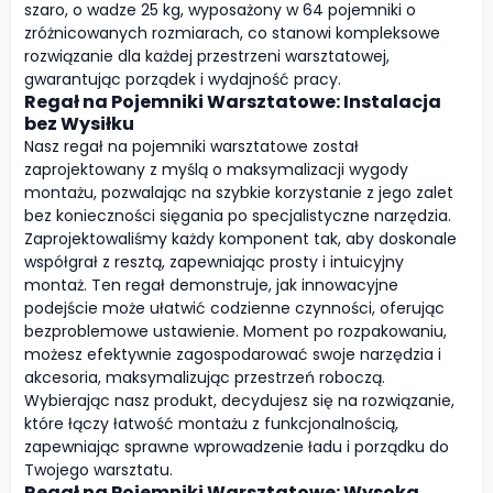
szaro, o wadze 25 kg, wyposażony w 64 pojemniki o
zróżnicowanych rozmiarach, co stanowi kompleksowe
rozwiązanie dla każdej przestrzeni warsztatowej,
gwarantując porządek i wydajność pracy.
Regał na Pojemniki Warsztatowe: Instalacja
bez Wysiłku
Nasz regał na pojemniki warsztatowe został
zaprojektowany z myślą o maksymalizacji wygody
montażu, pozwalając na szybkie korzystanie z jego zalet
bez konieczności sięgania po specjalistyczne narzędzia.
Zaprojektowaliśmy każdy komponent tak, aby doskonale
współgrał z resztą, zapewniając prosty i intuicyjny
montaż. Ten regał demonstruje, jak innowacyjne
podejście może ułatwić codzienne czynności, oferując
bezproblemowe ustawienie. Moment po rozpakowaniu,
możesz efektywnie zagospodarować swoje narzędzia i
akcesoria, maksymalizując przestrzeń roboczą.
Wybierając nasz produkt, decydujesz się na rozwiązanie,
które łączy łatwość montażu z funkcjonalnością,
zapewniając sprawne wprowadzenie ładu i porządku do
Twojego warsztatu.
Regał na Pojemniki Warsztatowe: Wysoka