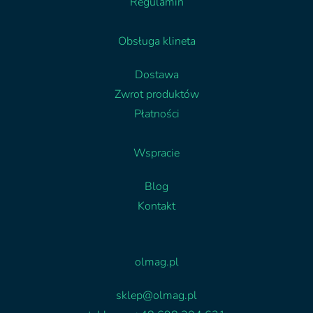
Regulamin
Obsługa klineta
Dostawa
Zwrot produktów
Płatności
Wspracie
Blog
Kontakt
Facebook
Linkedin
olmag.pl
sklep@olmag.pl