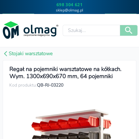
698 304 621
sklep@olmag.pl
Stojaki warsztatowe
Regał na pojemniki warsztatowe na kółkach.
Wym. 1300x690x670 mm, 64 pojemniki
Kod produktu:
QB-RJ-03220