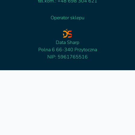
tel.kom.: +48 698 304 621
Operator sklepu
Data Sharp
Polna 6 66-340 Przytoczna
NIP: 5961765516