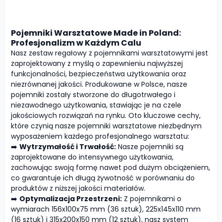
Pojemniki Warsztatowe Made in Poland:
Profesjonalizm w Każdym Calu
Nasz zestaw regałowy z pojemnikami warsztatowymi jest
zaprojektowany z myślą o zapewnieniu najwyższej
funkcjonalności, bezpieczeństwa użytkowania oraz
niezrównanej jakości. Produkowane w Polsce, nasze
pojemniki zostały stworzone do długotrwałego i
niezawodnego użytkowania, stawiając je na czele
jakościowych rozwiązań na rynku. Oto kluczowe cechy,
które czynią nasze pojemniki warsztatowe niezbędnym
wyposażeniem każdego profesjonalnego warsztatu:
➡️
Wytrzymałość i Trwałość:
Nasze pojemniki są
zaprojektowane do intensywnego użytkowania,
zachowując swoją formę nawet pod dużym obciążeniem,
co gwarantuje ich długą żywotność w porównaniu do
produktów z niższej jakości materiałów.
➡️
Optymalizacja Przestrzeni:
Z pojemnikami o
wymiarach 156x100x75 mm (36 sztuk), 225x145x110 mm
(16 sztuk) i 315x200x150 mm (12 sztuk), nasz system