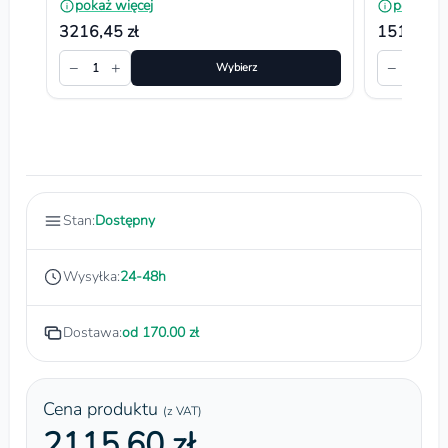
pokaż więcej
pokaż wi
3216,45 zł
1512,90 
−
+
−
+
1
Wybierz
1
Stan:
Dostępny
Wysyłka:
24-48h
Dostawa:
od 170.00 zł
Cena produktu
(z VAT)
2115.60 zł