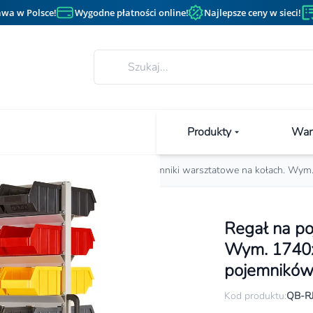
wa w Polsce!
Wygodne płatności online!
Najlepsze ceny w sieci!
Produkty
Wan
Stojaki warsztatowe
Regał na pojemniki warsztatowe na kołach. Wy
Regał na po
Wym. 1740
pojemnikó
Kod produktu:
QB-R