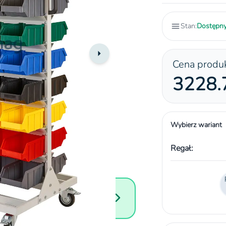
Stan:
Dostępn
Cena produ
3228.7
Wybierz wariant
Regał:
towe