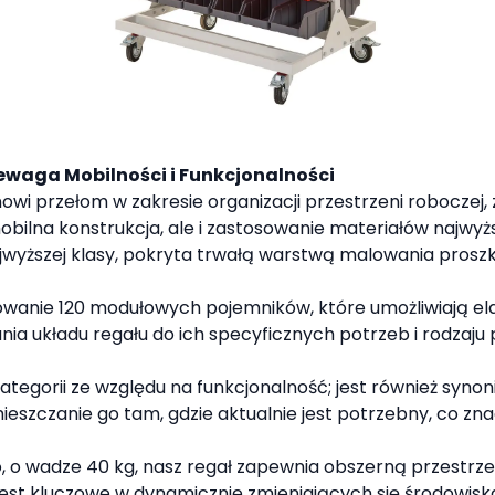
ewaga Mobilności i Funkcjonalności
owi przełom w zakresie organizacji przestrzeni roboczej
obilna konstrukcja, ale i zastosowanie materiałów najwyżs
ajwyższej klasy, pokryta trwałą warstwą malowania pro
wanie 120 modułowych pojemników, które umożliwiają elas
 układu regału do ich specyficznych potrzeb i rodzaju pr
j kategorii ze względu na funkcjonalność; jest również sy
mieszczanie go tam, gdzie aktualnie jest potrzebny, co zna
o wadze 40 kg, nasz regał zapewnia obszerną przestrze
jest kluczowe w dynamicznie zmieniających się środowiska