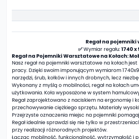
Regał na pojemniki
✅
Wymiar regału:
1740 x
Regał na Pojemniki Warsztatowe na Kołach: Mob
Nasz regał na pojemniki warsztatowe na kołach jest
pracy. Dzięki swoim imponującym wymiarom 1740x9
narzędzi, śrub, kołków i innych drobnych, lecz nie
Wykonany z myślą o mobilności, regał na kołach umo
użytkowania. Koła wyposażone w system hamulcowy 
Regał zaprojektowano z naciskiem na ergonomię i k
przechowywanie ciężkiego sprzętu. Materiały wysoki
Przejrzyste oznaczenia miejsc na pojemniki pomagaj
Regał idealnie sprawdzi się nie tylko w przestrzen
przy realizacji różnorodnych projektów.
Łącząc mobilność, funkcjonalność, wytrzymałość i p