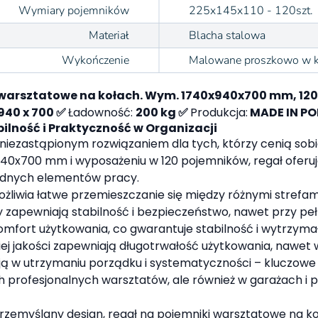
Wymiary pojemników
225x145x110 - 120szt.
Materiał
Blacha stalowa
Wykończenie
Malowane proszkowo w k
 warsztatowe na kołach. Wym. 1740x940x700 mm, 12
 940 x 700 ✅
Ładowność:
200 kg ✅
Produkcja:
MADE IN PO
ilność i Praktyczność w Organizacji
 niezastąpionym rozwiązaniem dla tych, którzy cenią sobi
40x700 mm i wyposażeniu w 120 pojemników, regał oferu
zbędnych elementów pracy.
żliwia łatwe przemieszczanie się między różnymi strefam
zapewniają stabilność i bezpieczeństwo, nawet przy peł
omfort użytkowania, co gwarantuje stabilność i wytrzyma
ej jakości zapewniają długotrwałość użytkowania, nawet 
ą w utrzymaniu porządku i systematyczności – kluczowe 
iach profesjonalnych warsztatów, ale również w garażach 
rzemyślany design, regał na pojemniki warsztatowe na ko