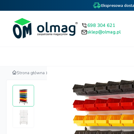
Ekspresowa dosta
698 304 621
sklep@olmag.pl
Home
Strona główna
Regały magazynowe i stojaki warsztatowe