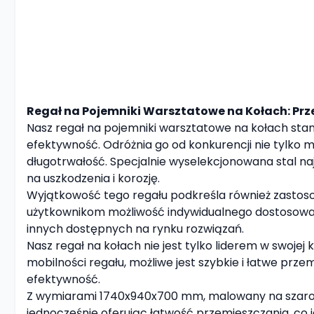
Regał na Pojemniki Warsztatowe na Kołach: Prz
Nasz regał na pojemniki warsztatowe na kołach stan
efektywność. Odróżnia go od konkurencji nie tylko m
długotrwałość. Specjalnie wyselekcjonowana stal n
na uszkodzenia i korozję.
Wyjątkowość tego regału podkreśla również zastoso
użytkownikom możliwość indywidualnego dostosowania
innych dostępnych na rynku rozwiązań.
Nasz regał na kołach nie jest tylko liderem w swoje
mobilności regału, możliwe jest szybkie i łatwe prze
efektywność.
Z wymiarami 1740x940x700 mm, malowany na szaro, 
jednocześnie oferując łatwość przemieszczania, co 