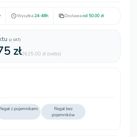
y
Wysyłka:
24-48h
Dostawa:
od 50.00 zł
ktu
(z VAT)
5 zł
2625.00 zł (netto)
Regał z pojemnikami
Regał bez
pojemników