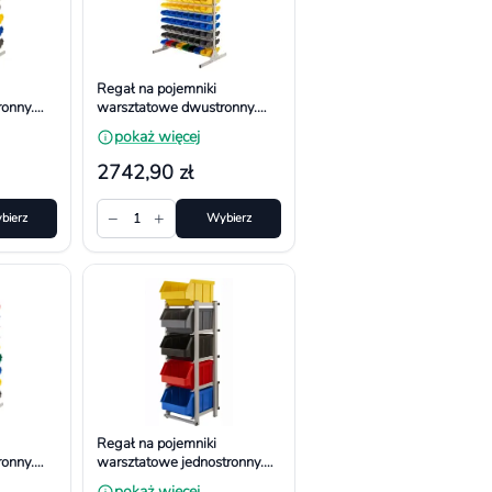
Regał na pojemniki
onny.
warsztatowe dwustronny.
50 mm,
Wym. 1610x940x650 mm,
pokaż więcej
208 pojemników
2742,90 zł
−
+
bierz
1
Wybierz
Regał na pojemniki
onny.
warsztatowe jednostronny.
50 mm,
Wym. 1040x490x380 mm
pokaż więcej