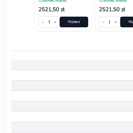
64 pojemniki
92 pojemniki
2521,50 zł
2521,50 zł
−
+
−
+
1
Wybierz
1
Wy