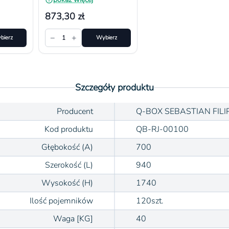
873,30 zł
−
+
bierz
1
Wybierz
Szczegóły produktu
Producent
Q-BOX SEBASTIAN FILI
Kod produktu
QB-RJ-00100
Głębokość (A)
700
Szerokość (L)
940
Wysokość (H)
1740
Ilość pojemników
120szt.
Waga [KG]
40