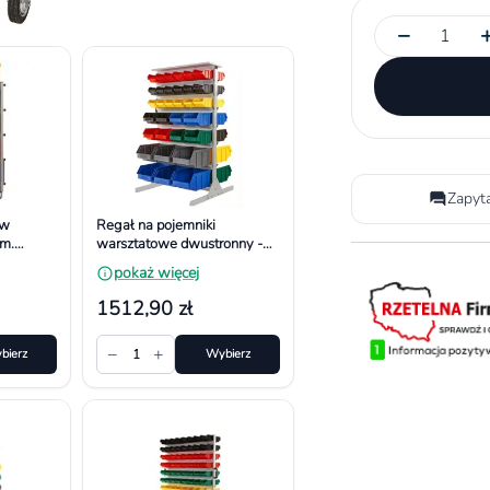
−
Zapyt
ów
Regał na pojemniki
m.
warsztatowe dwustronny -
, 10
Uniwersalny. Wymiar
pokaż więcej
1200x690x670 mm
1512,90 zł
−
+
bierz
1
Wybierz