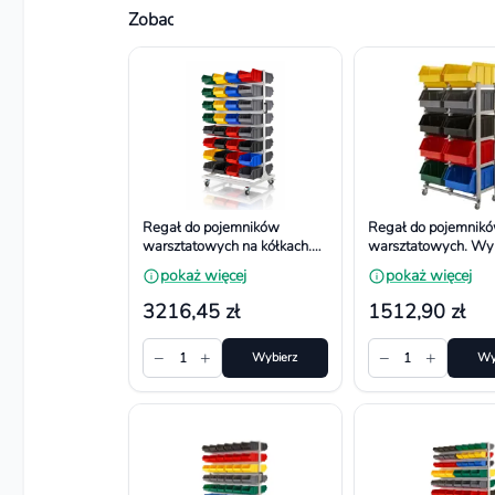
Zobacz również
Regał do pojemników
Regał do pojemnik
warsztatowych na kółkach.
warsztatowych. Wy
Wym. 1740x940x700 mm,
1100x660x380 mm
pokaż więcej
pokaż więcej
64 pojemniki
pojemników
3216,45 zł
1512,90 zł
−
+
−
+
1
Wybierz
1
Wy