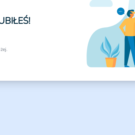
UBIŁEŚ!
żej.