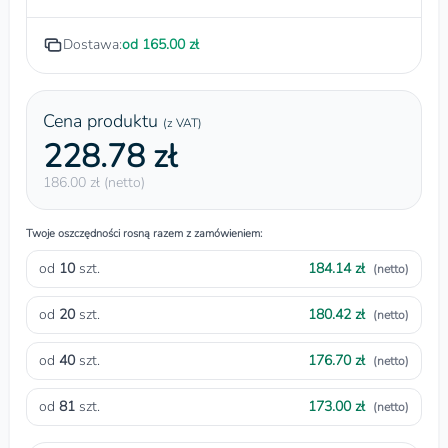
Dostawa:
od 165.00 zł
Cena produktu
(z VAT)
228.78 zł
186.00 zł (netto)
Twoje oszczędności rosną razem z zamówieniem:
od
10
szt.
184.14 zł
(netto)
od
20
szt.
180.42 zł
(netto)
od
40
szt.
176.70 zł
(netto)
od
81
szt.
173.00 zł
(netto)