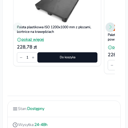
Paleta plastikowa ISO 1200x1000 mm z płozami,
Bestseller
bortnice na krawędziach
Paleta plast
pokaż więcej
powierzchni
228,78 zł
pokaż wi
228,78 zł
−
+
1
Do koszyka
−
+
1
Stan:
Dostępny
Wysyłka:
24-48h