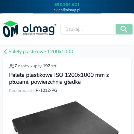
698 304 621
sklep@olmag.pl
Palety plastikowe 1200x1000
7
osoby kupiły
192
szt.
Paleta plastikowa ISO 1200x1000 mm z
płozami, powierzchnia gładka
Kod produktu:
P-1012-PG