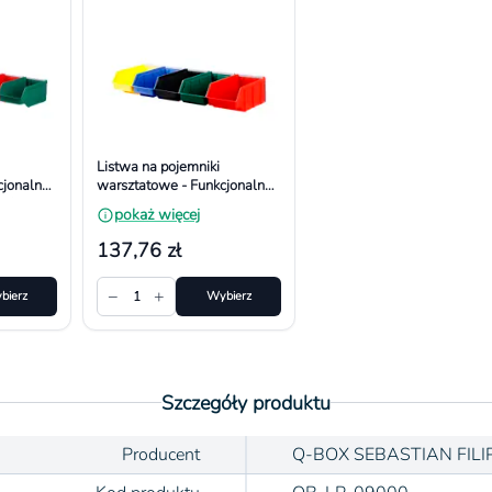
Listwa na pojemniki
jonalna i
warsztatowe - Funkcjonalna i
r 700x80
Bezpieczna. Wymiar
pokaż więcej
710x130 - 5 pojemników
137,76 zł
−
+
bierz
1
Wybierz
Szczegóły produktu
Producent
Q-BOX SEBASTIAN FILI