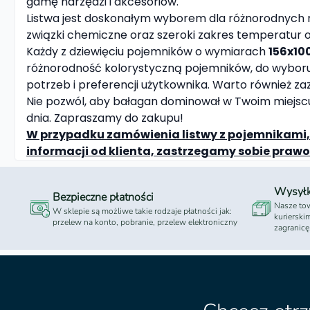
gamę narzędzi i akcesoriów.
Listwa jest doskonałym wyborem dla różnorodnych mi
związki chemiczne oraz szeroki zakres temperatur 
Każdy z dziewięciu pojemników o wymiarach
156x10
różnorodność kolorystyczną pojemników, do wyboru
potrzeb i preferencji użytkownika. Warto również zaz
Nie pozwól, aby bałagan dominował w Twoim miejscu 
dnia. Zapraszamy do zakupu!
W przypadku zamówienia listwy z pojemnikami,
informacji od klienta, zastrzegamy sobie pra
Wysył
Bezpieczne płatności
Nasze tow
W sklepie są możliwe takie rodzaje płatności jak:
kurierski
przelew na konto, pobranie, przelew elektroniczny
zagranicę