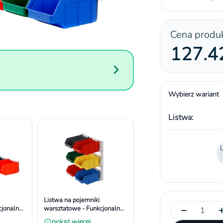
Cena produ
127.42
Wybierz wariant
Listwa:
Listwa na pojemniki
−
jonalna i
warsztatowe - Funkcjonalna i
r
Bezpieczna. Wymiar
pokaż więcej