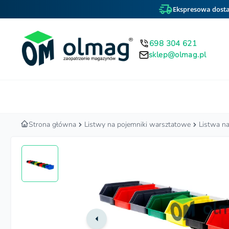
Ekspresowa dosta
698 304 621
sklep@olmag.pl
Home
Strona główna
Listwy na pojemniki warsztatowe
Listwa n