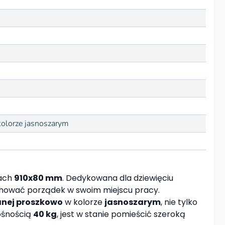
olorze jasnoszarym
ach
910x80 mm
. Dedykowana dla dziewięciu
achować porządek w swoim miejscu pracy.
anej proszkowo
w kolorze
jasnoszarym
, nie tylko
nośnością
40 kg
, jest w stanie pomieścić szeroką