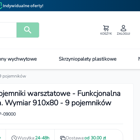
Indywidualne oferty!
KOSZYK
ZALOGUJ
ny wychwytowe
Skrzyniopalety plastikowe
 9 pojemników
ojemniki warsztatowe - Funkcjonalna
a. Wymiar 910x80 - 9 pojemników
P-09000
y
Wysyłka:
24-48h
Dostawa:
od 30.00 zł