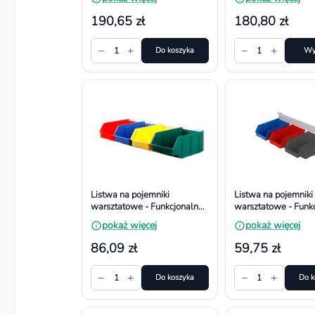
1000x170 - 5 pojemnikow
1050x130 - 7 poje
190,65 zł
180,80 zł
−
+
−
+
1
Do koszyka
1
Wy
Listwa na pojemniki
Listwa na pojemniki
warsztatowe - Funkcjonalna i
warsztatowe - Funkc
Bezpieczna. Wymiar
Bezpieczna. Wymia
pokaż więcej
pokaż więcej
326x263 - 9 pojemników
389x110 - 3 pojemn
86,09 zł
59,75 zł
−
+
−
+
1
Do koszyka
1
Do k