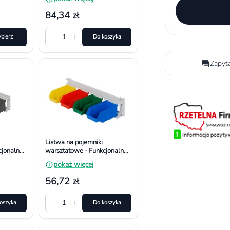
mników
259x311- 6 pojemników
84,34 zł
−
+
bierz
1
Do koszyka
Zapyt
Listwa na pojemniki
jonalna i
warsztatowe - Funkcjonalna i
r
Bezpieczna. Wymiar
pokaż więcej
iki
434x92- 4 pojemniki
56,72 zł
−
+
oszyka
1
Do koszyka