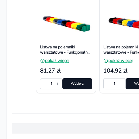
Listwa na pojemniki
Listwa na pojemniki
warsztatowe - Funkcjonalna i
warsztatowe - Funkc
Bezpieczna. Wymiar
Bezpieczna. Wymia
pokaż więcej
pokaż więcej
690x60- 9 pojemników
- 7 pojemników
81,27 zł
104,92 zł
−
+
−
+
1
Wybierz
1
Wy