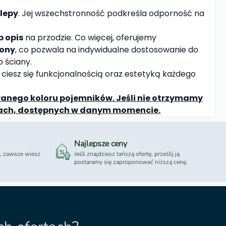
lepy
. Jej wszechstronność podkreśla odporność na
b opis
na przodzie. Co więcej, oferujemy
lony
, co pozwala na indywidualne dostosowanie do
o ściany.
ciesz się funkcjonalnością oraz estetyką każdego
wanego koloru pojemników. Jeśli nie otrzymamy
orach, dostępnych w danym momencie.
Najlepsze ceny
 , zawsze wiesz
Jeśli znajdziesz tańszą ofertę, prześlij ją
postaramy się zaproponować niższą cenę.