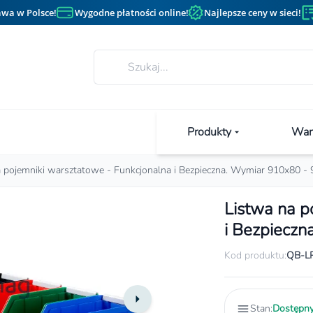
wa w Polsce!
Wygodne płatności online!
Najlepsze ceny w sieci!
Produkty
Wan
a pojemniki warsztatowe - Funkcjonalna i Bezpieczna. Wymiar 910x80 -
Listwa na p
i Bezpieczn
Kod produktu:
QB-L
Stan:
Dostępn