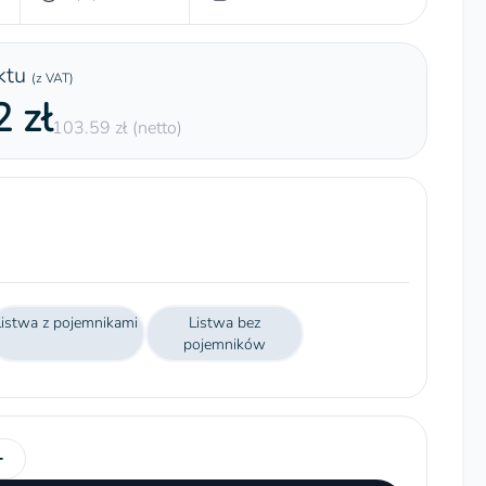
ktu
(z VAT)
 zł
103.59 zł (netto)
Listwa z pojemnikami
Listwa bez
pojemników
+