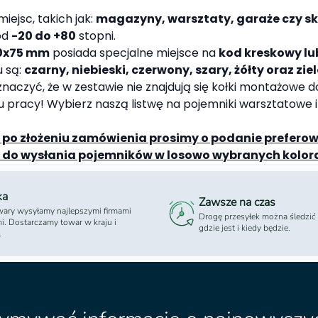
ejsc, takich jak:
magazyny, warsztaty, garaże czy sk
od
-20 do +80
stopni.
0x75 mm
posiada specjalne miejsce na
kod kreskowy lu
 są:
czarny, niebieski, czerwony, szary, żółty oraz zie
naczyć, że w zestawie nie znajdują się kołki montażowe d
pracy! Wybierz naszą listwę na pojemniki warsztatowe i 
 po złożeniu zamówienia prosimy o podanie prefero
wo do wysłania pojemników w losowo wybranych kol
ka
Zawsze na czas
ary wysyłamy najlepszymi firmami
Drogę przesyłek można śledzić
mi. Dostarczamy towar w kraju i
gdzie jest i kiedy będzie.
.