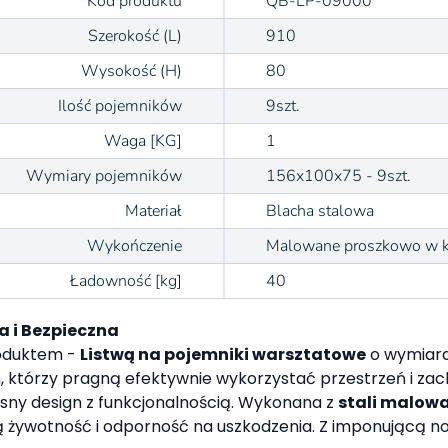
Kod produktu
QB-LP-09000
Szerokość (L)
910
Wysokość (H)
80
Ilość pojemników
9szt.
Waga [KG]
1
Wymiary pojemników
156x100x75 - 9szt.
Materiał
Blacha stalowa
Wykończenie
Malowane proszkowo w k
Ładowność [kg]
40
a i Bezpieczna
oduktem -
Listwą na pojemniki warsztatowe
o wymiar
, którzy pragną efektywnie wykorzystać przestrzeń i z
sny design z funkcjonalnością. Wykonana z
stali malow
ugą żywotność i odporność na uszkodzenia. Z imponującą 