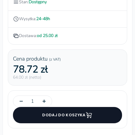
Stan:
Dostępny
Wysyłka:
24-48h
Dostawa:
od 25.00 zł
Cena produktu
(z VAT)
78.72 zł
64.00 zł (netto)
−
+
DODAJ DO KOSZYKA