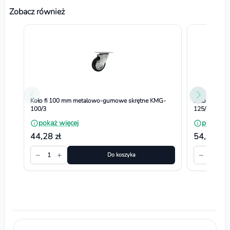
Zobacz również
Koło fi 100 mm metalowo-gumowe skrętne KMG-
Koło fi 125
100/3
125/11
pokaż więcej
pokaż wi
44,28 zł
54,12 zł
−
+
−
+
1
Do koszyka
1