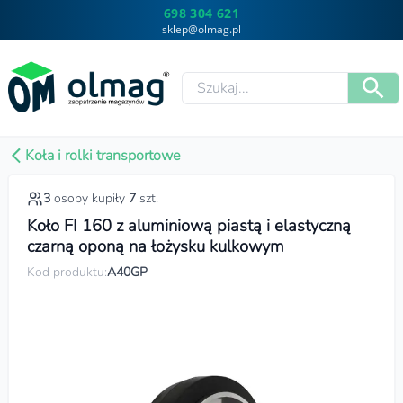
698 304 621
sklep@olmag.pl
Koła i rolki transportowe
3
osoby kupiły
7
szt.
Koło FI 160 z aluminiową piastą i elastyczną
czarną oponą na łożysku kulkowym
Kod produktu:
A40GP