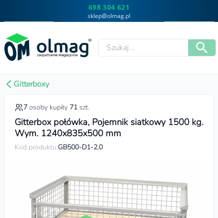
698 304 621
sklep@olmag.pl
Gitterboxy
7
osoby kupiły
71
szt.
Gitterbox połówka, Pojemnik siatkowy 1500 kg.
Wym. 1240x835x500 mm
Kod produktu:
GB500-D1-2.0