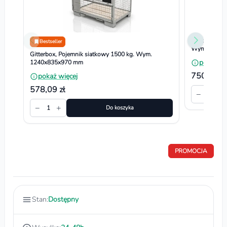
Gitterbox sk
Bestseller
Wym. 1240x
Gitterbox, Pojemnik siatkowy 1500 kg. Wym.
pokaż wi
1240x835x970 mm
750,30 zł
pokaż więcej
578,09 zł
−
+
1
−
+
1
Do koszyka
PROMOCJA
Stan:
Dostępny