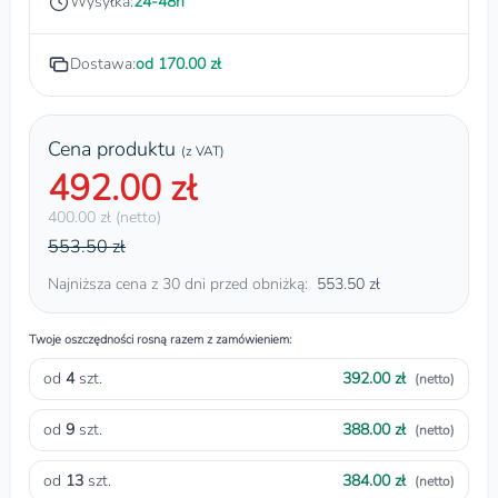
Wysyłka:
24-48h
Dostawa:
od 170.00 zł
Cena produktu
(z VAT)
492.00 zł
400.00 zł (netto)
553.50 zł
Najniższa cena z 30 dni przed obniżką:
553.50 zł
Twoje oszczędności rosną razem z zamówieniem:
od
4
szt.
392.00 zł
(netto)
od
9
szt.
388.00 zł
(netto)
od
13
szt.
384.00 zł
(netto)