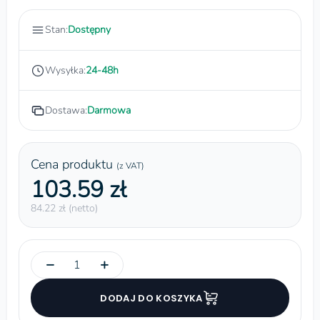
Stan:
Dostępny
Wysyłka:
24-48h
Dostawa:
Darmowa
Cena produktu
(z VAT)
103.59 zł
84.22 zł (netto)
−
+
DODAJ DO KOSZYKA