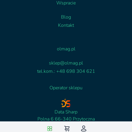
Wspracie
Blog
Kontakt
Facebook
Linkedin
olmag.pl
sklep@olmag.pl
tel.kom.: +48 698 304 621
Operator sklepu
Data Sharp
Polna 6 66-340 Przytoczna
NIP: 5961765516