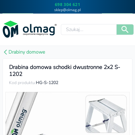
698 304 621
sklep@olmag.pl
Drabiny domowe
Drabina domowa schodki dwustronne 2x2 S-
1202
Kod produktu:
HG-S-1202