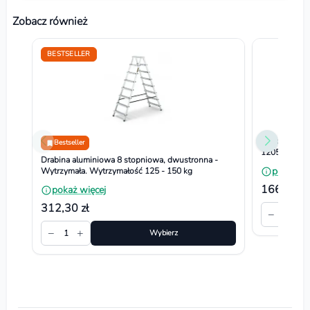
Zobacz również
BESTSELLER
Domowa drab
Bestseller
1205
Drabina aluminiowa 8 stopniowa, dwustronna -
pokaż wi
Wytrzymała. Wytrzymałość 125 - 150 kg
166,84 zł
pokaż więcej
312,30 zł
−
+
1
−
+
1
Wybierz