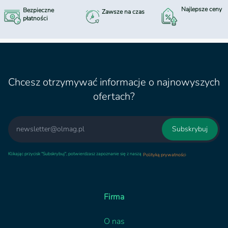
Najlepsze ceny
Bezpieczne
Zawsze na czas
płatności
Chcesz otrzymywać informacje o najnowyszych
ofertach?
Email
Subskrybuj
Klikając przycisk "Subskrybuj", potwierdzasz zapoznanie się z naszą
.
Polityką prywatności
Firma
O nas