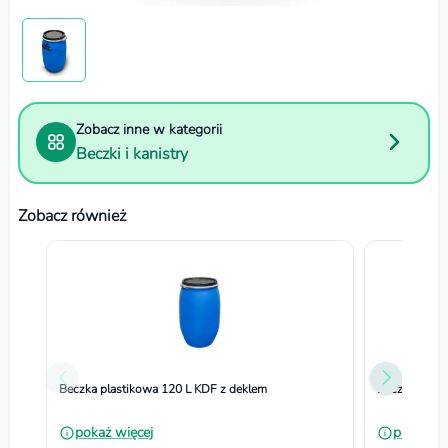
Zobacz inne w kategorii
Beczki i kanistry
Zobacz również
Beczka plastikowa 120 L KDF z deklem
Beczka plast
pokaż więcej
pokaż wi