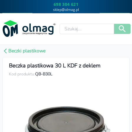
698 304 621
sklep@olmag.pl
Beczki plastikowe
Beczka plastikowa 30 L KDF z deklem
Kod produktu:
QB-B30L