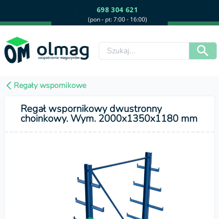
698 304 621
(pon - pt: 7:00 - 16:00)
Regały wspornikowe
Regał wspornikowy dwustronny
choinkowy. Wym. 2000x1350x1180 mm