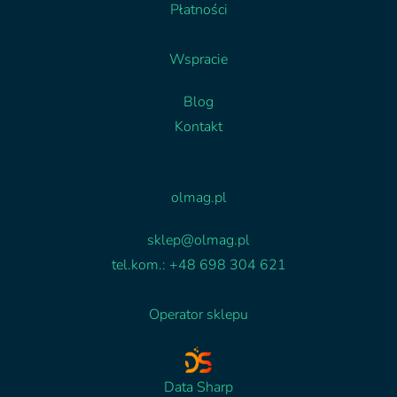
Płatności
Wspracie
Blog
Kontakt
Facebook
Linkedin
olmag.pl
sklep@olmag.pl
tel.kom.: +48 698 304 621
Operator sklepu
Data Sharp