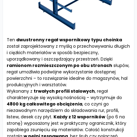
Ten
dwustronny regał wspornikowy typu choinka
został zaprojektowany z myślą o przechowywaniu długich
i ciężkich materiałów w sposób bezpieczny,
uporządkowany i oszczędzający przestrzeń. Dzięki
ramionom rozmieszczonym po obu stronach
słupów,
regał umożliwia podwójne wykorzystanie dostępnej
powierzchni – to rozwiązanie idealne do magazynów, hal
produkcyjnych i warsztatów.
Wykonany z
trwałych profili stalowych
, regał
charakteryzuje się wysoką nośnością – wytrzymuje do
4800 kg całkowitego obciążenia
, co czyni go
niezawodnym narzędziem do składowania rur, profili,
listew, desek czy płyt.
Każdy z 12 wsporników
(po 6 na
stronę) wyposażony jest w praktyczny ogranicznik, który
zapobiega zsunięciu się materiałów. Całość konstrukcji
została
w pełni zespawana
, bez śrub czy połączeń