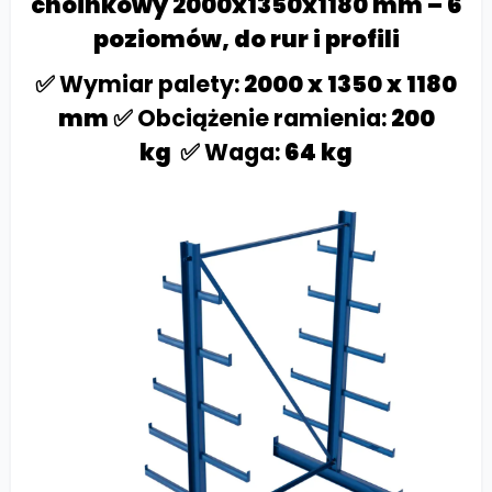
choinkowy 2000x1350x1180 mm – 6
poziomów, do rur i profili
✅ Wymiar palety:
2000 x 1350 x 1180
mm ✅
Obciążenie ramienia:
200
kg ✅
Waga:
64 kg